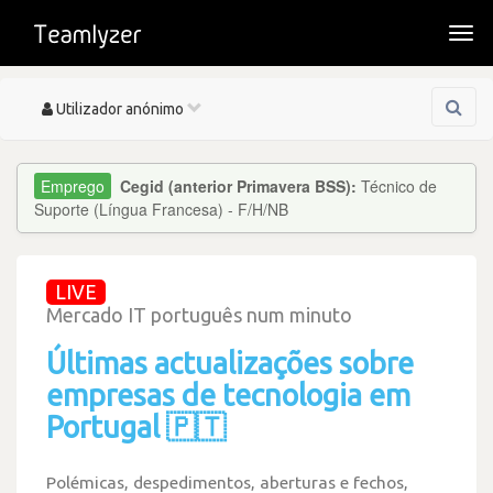
Togg
navi
Toggle
Utilizador anónimo
navigation
Cegid (anterior Primavera BSS):
Técnico de
Suporte (Língua Francesa) - F/H/NB
LIVE
Mercado IT português num minuto
Últimas actualizações sobre
empresas de tecnologia em
Portugal 🇵🇹
Polémicas, despedimentos, aberturas e fechos,