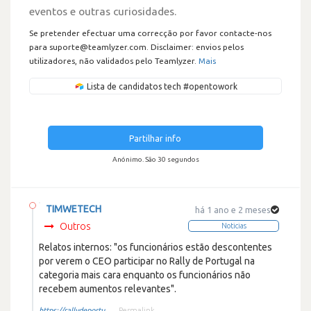
eventos e outras curiosidades.
Se pretender efectuar uma correcção por favor contacte-nos
para suporte@teamlyzer.com. Disclaimer: envios pelos
utilizadores, não validados pelo Teamlyzer.
Mais
Lista de candidatos tech #opentowork
Partilhar info
Anónimo. São 30 segundos
TIMWETECH
há 1 ano e 2 meses
Outros
Noticias
Relatos internos: "os funcionários estão descontentes
por verem o CEO participar no Rally de Portugal na
categoria mais cara enquanto os funcionários não
recebem aumentos relevantes".
https://rallydeportu...
Permalink