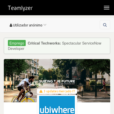
Togg
navi
Toggle
Utilizador anónimo
navigation
Critical Techworks:
Spectacular ServiceNow
Developer
3 updates mercado IT