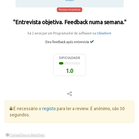
Review imprecisa
"Entrevista objetiva. Feedback numa semana."
há 2 anos por um Programador de software na
Ubiwhere
Deu feedback após entrevista
DIFICULDADE
1.0
Erro:
É necessário o
registo
para ler a review. É anónimo, são 30
segundos.