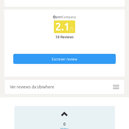
pen
Company
2.1
/5
38 Reviews
Escrever review
Ver reviews da Ubiwhere
Toggle
navigat
0
Votos