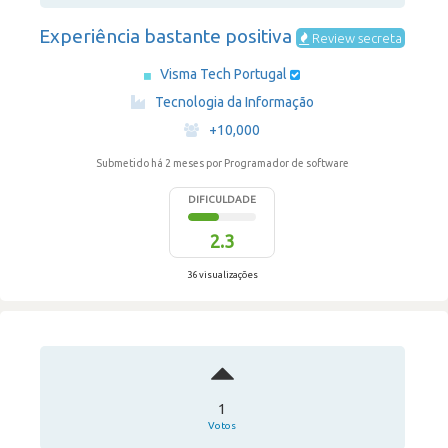
Experiência bastante positiva
Review secreta
Visma Tech Portugal
·
Tecnologia da Informação
·
+10,000
Submetido há 2 meses
por Programador de software
DIFICULDADE
2.3
36 visualizações
1
Votos