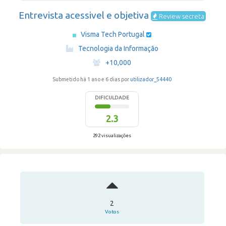
Entrevista acessivel e objetiva
Review secreta
Visma Tech Portugal
·
Tecnologia da Informação
·
+10,000
Submetido há 1 ano e 6 dias por
utilizador_54440
DIFICULDADE
2.3
292 visualizações
2
Votos