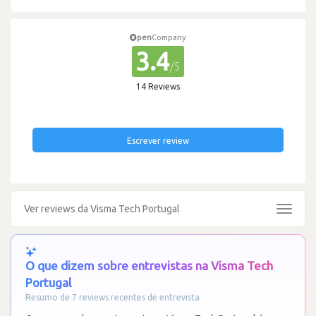
pen
Company
3.4
/5
14 Reviews
Escrever review
Ver reviews da Visma Tech Portugal
Toggle
navigat
O que dizem sobre entrevistas na Visma Tech
Portugal
Resumo de 7 reviews recentes de entrevista