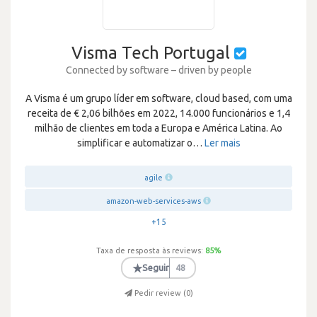
Visma Tech Portugal
Connected by software – driven by people
A Visma é um grupo líder em software, cloud based, com uma
receita de € 2,06 bilhões em 2022, 14.000 funcionários e 1,4
milhão de clientes em toda a Europa e América Latina. Ao
simplificar e automatizar o
…
Ler mais
agile
amazon-web-services-aws
+15
Taxa de resposta às reviews:
85
%
★
Seguir
48
Pedir review (
0
)