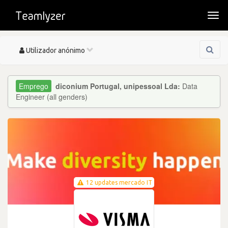
Togg
navi
Toggle
Utilizador anónimo
navigation
diconium Portugal, unipessoal Lda:
Data
Engineer (all genders)
12 updates mercado IT