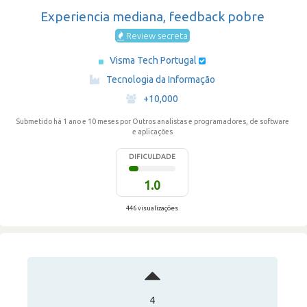
Experiencia mediana, feedback pobre
Review secreta
Visma Tech Portugal
·
Tecnologia da Informação
·
+10,000
Submetido há 1 ano e 10 meses
por Outros analistas e programadores, de software
e aplicações
DIFICULDADE
1.0
446 visualizações
4