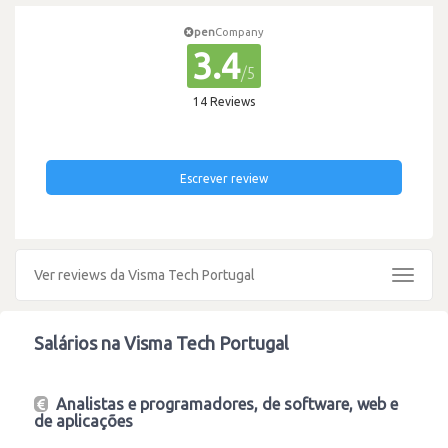
pen
Company
3.4
/5
14 Reviews
Escrever review
Ver reviews da Visma Tech Portugal
Toggle
navigat
Salários na Visma Tech Portugal
Analistas e programadores, de software, web e
de aplicações