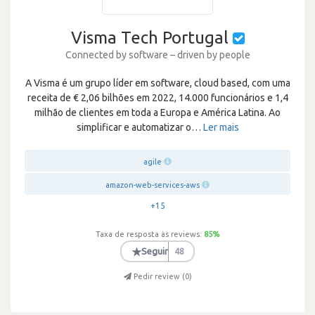
Visma Tech Portugal
Connected by software – driven by people
A Visma é um grupo líder em software, cloud based, com uma
receita de € 2,06 bilhões em 2022, 14.000 funcionários e 1,4
milhão de clientes em toda a Europa e América Latina. Ao
simplificar e automatizar o
…
Ler mais
agile
amazon-web-services-aws
+15
Taxa de resposta às reviews:
85
%
★
Seguir
48
Pedir review (
0
)