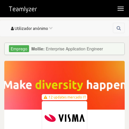
Togg
navi
Toggle
Utilizador anónimo
navigation
Mollie:
Enterprise Application Engineer
12 updates mercado IT