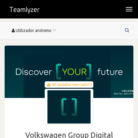
Togg
navi
Toggle
Utilizador anónimo
navigation
40 updates mercado IT
Volkswagen Group Digital