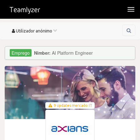
Togg
navi
Toggle
Utilizador anónimo
navigation
Nimber:
AI Platform Engineer
9 updates mercado IT