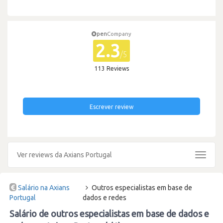
pen
Company
2.3
/5
113 Reviews
Escrever review
Ver reviews da Axians Portugal
Toggle
navigat
Salário na Axians
Outros especialistas em base de
Portugal
dados e redes
Salário de outros especialistas em base de dados e