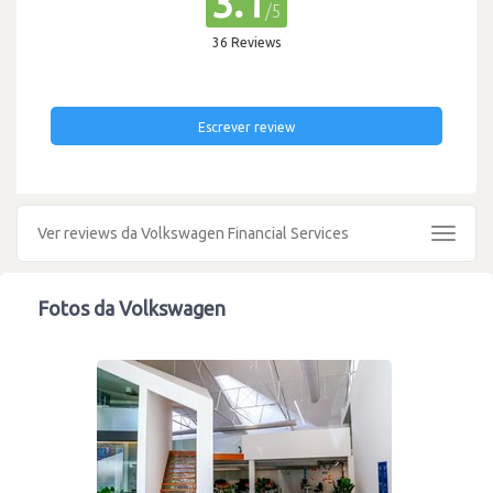
3.1
/5
36 Reviews
Escrever review
Ver reviews da Volkswagen Financial Services
Toggle
navigat
Fotos da Volkswagen