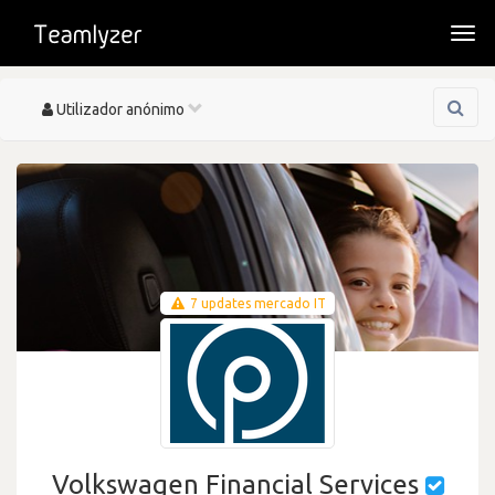
Togg
navi
Toggle
Utilizador anónimo
navigation
7 updates mercado IT
Volkswagen Financial Services