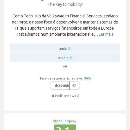
The key to mobility!
Como Tech Hub da Volkswagen Financial Services, sediado
no Porto, o nosso foco é desenvolver e manter sistemas de
IT que suportam serviços financeiros em toda a Europa.
Trabalhamos num ambiente internacional e
…
Ler mais
agile
ansible
+9
Taxa de resposta às reviews:
96
%
★
Seguir
43
Pedir review (
0
)
pen
Company