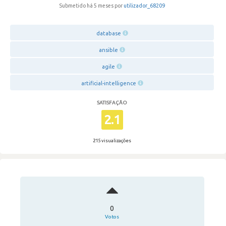
Submetido há 5 meses por
utilizador_68209
database
ansible
agile
artificial-intelligence
SATISFAÇÃO
2.1
215 visualizações
0
Votos