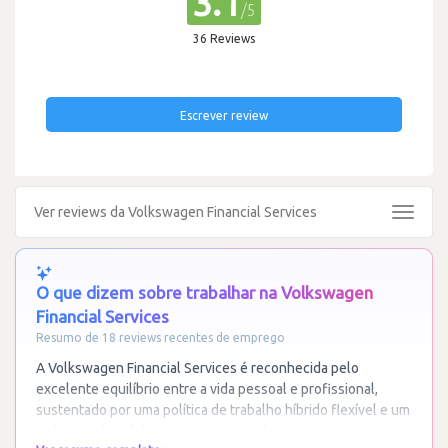
3.1
/5
36 Reviews
Escrever review
Ver reviews da Volkswagen Financial Services
Toggle
navigat
O que dizem sobre trabalhar na Volkswagen
Financial Services
Resumo de 18 reviews recentes de emprego
A Volkswagen Financial Services é reconhecida pelo
excelente equilíbrio entre a vida pessoal e profissional,
sustentado por uma política de trabalho híbrido flexível e um
ambiente de colaboração e entreajuda
…
Ler mais