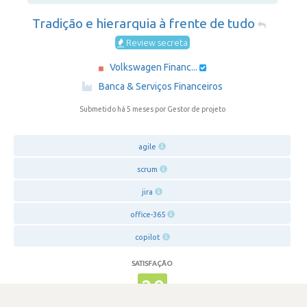
Tradição e hierarquia à frente de tudo
Review secreta
Volkswagen Financ...
·
Banca & Serviços Financeiros
Submetido há 5 meses
por Gestor de projeto
agile
scrum
jira
office-365
copilot
SATISFAÇÃO
2.9