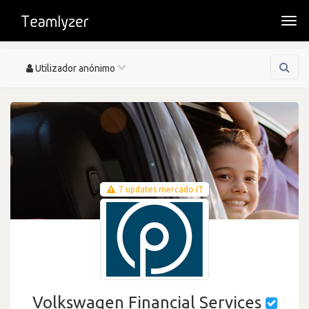
Togg
navi
Toggle
Utilizador anónimo
navigation
7 updates mercado IT
Volkswagen Financial Services