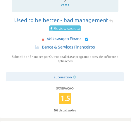
3
Votos
Used to be better - bad management
Review secreta
Volkswagen Financ...
·
Banca & Serviços Financeiros
Submetido há 4 meses
por Outros analistas e programadores, de software e
aplicações
automation
SATISFAÇÃO
1.5
206 visualizações