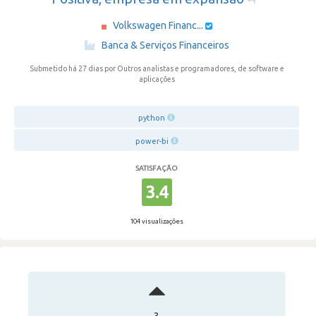
Volkswagen Financ...
·
Banca & Serviços Financeiros
Submetido há 27 dias
por Outros analistas e programadores, de software e
aplicações
python
power-bi
SATISFAÇÃO
3.4
104 visualizações