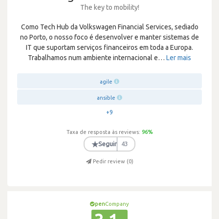
The key to mobility!
Como Tech Hub da Volkswagen Financial Services, sediado
no Porto, o nosso foco é desenvolver e manter sistemas de
IT que suportam serviços financeiros em toda a Europa.
Trabalhamos num ambiente internacional e
…
Ler mais
agile
ansible
+9
Taxa de resposta às reviews:
96
%
★
Seguir
43
Pedir review (
0
)
pen
Company