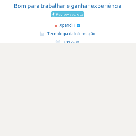
Bom para trabalhar e ganhar experiência
Review secreta
Xpand IT
·
Tecnologia da Informação
·
201-500
Submetido há 4 anos
por Especialista em base de dados
nosql
sql
power-bi
SATISFAÇÃO
3.1
624 visualizações