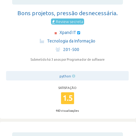
Bons projetos, pressão desnecessária.
Review secreta
Xpand IT
·
Tecnologia da Informação
·
201-500
Submetido há 3 anos
por Programador de software
python
SATISFAÇÃO
1.5
460 visualizações