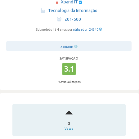
Xpand IT
·
Tecnologia da Informação
·
201-500
Submetido há 4 anos por
utilizador_24340
xamarin
SATISFAÇÃO
3.1
752 visualizações
0
Votos