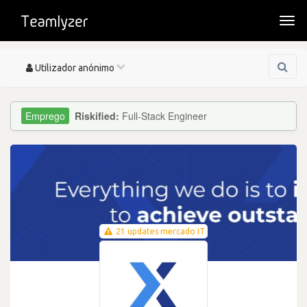
Togg
navi
Toggle
Utilizador anónimo
navigation
Riskified:
Full-Stack Engineer
21 updates mercado IT