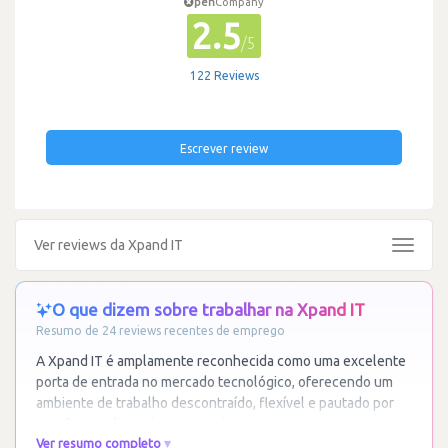
pen
Company
2.5
/5
122 Reviews
Escrever review
Ver reviews da Xpand IT
Toggle
navigat
O que dizem sobre trabalhar na Xpand IT
Resumo de 24 reviews recentes de emprego
A Xpand IT é amplamente reconhecida como uma excelente
porta de entrada no mercado tecnológico, oferecendo um
ambiente de trabalho descontraído, flexível e pautado por
uma forte cultura de entreajuda entre
…
Ler mais
Ver resumo completo