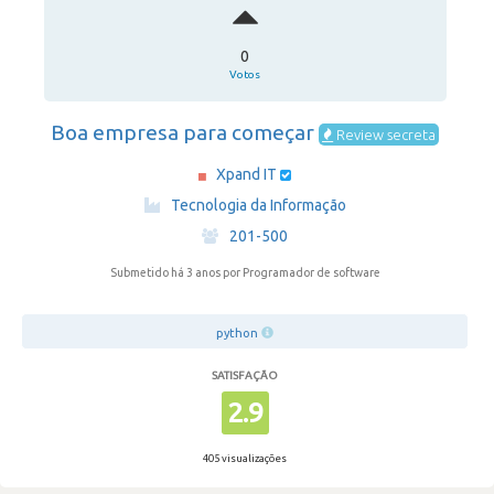
0
Votos
Boa empresa para começar
Review secreta
Xpand IT
·
Tecnologia da Informação
·
201-500
Submetido há 3 anos
por Programador de software
python
SATISFAÇÃO
2.9
405 visualizações