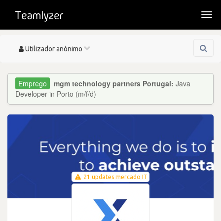
Togg
navi
Toggle
Utilizador anónimo
navigation
mgm technology partners Portugal:
Java
Developer in Porto (m/f/d)
21 updates mercado IT