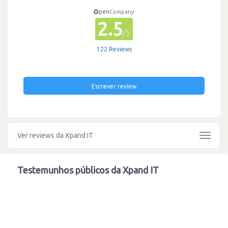
pen
Company
2.5
/5
122 Reviews
Escrever review
Ver reviews da Xpand IT
Toggle
navigat
Testemunhos públicos da Xpand IT