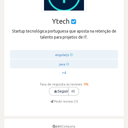
Ytech
Startup tecnológica portuguesa que aposta na retenção de
talento para projetos de IT.
angularjs
java
+4
Taxa de resposta às reviews:
0
%
★
Seguir
48
Pedir review (
1
)
pen
Company