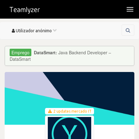
Togg
navi
Toggle
Utilizador anónimo
navigation
DataSmart:
Java Backend Developer –
DataSmart
2 updates mercado IT