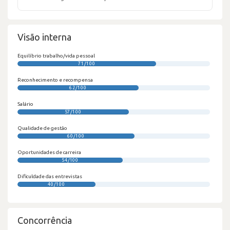
Visão interna
Equilíbrio trabalho/vida pessoal
71/100
Reconhecimento e recompensa
62/100
Salário
57/100
Qualidade de gestão
60/100
Oportunidades de carreira
54/100
Dificuldade das entrevistas
40/100
Concorrência