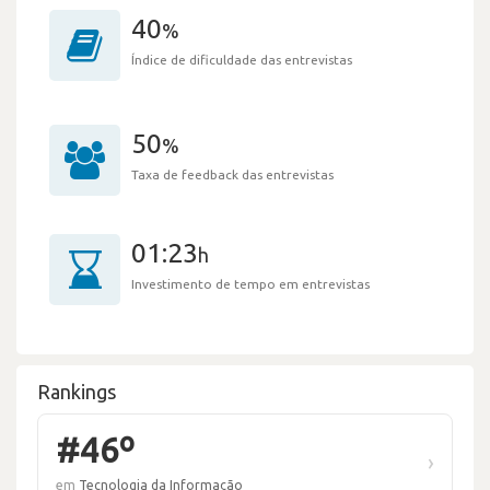
40
%
Índice de dificuldade das entrevistas
50
%
Taxa de feedback das entrevistas
01:23
h
Investimento de tempo em entrevistas
Rankings
#46º
›
em
Tecnologia da Informação