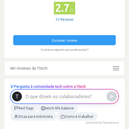
2.7
/5
35 Reviews
Escrever review
Conheces alguém que pode avaliar?
Ver reviews da Ytech
Toggle
navigat
Pergunta à comunidade tech sobre a Ytech
O
q
u
e
d
i
z
e
m
o
s
c
o
l
a
b
o
r
a
d
o
r
e
s
?
Red flags
Work-life balance
Dicas para entrevista
Como é trabalhar
powered by Teamlyzer.ai