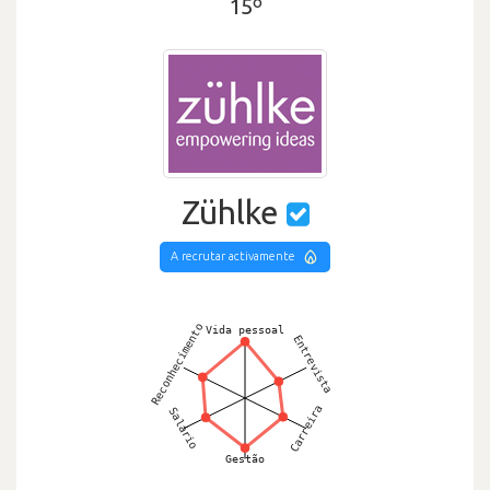
15º
Zühlke
A recrutar activamente