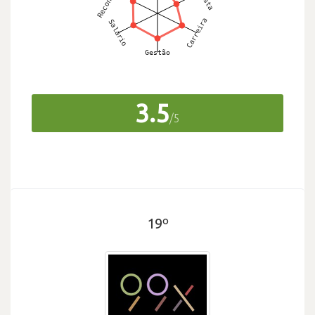
3.5
/5
19º