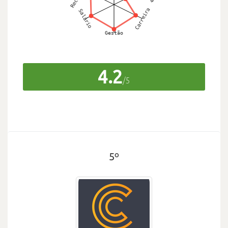
4.2
/5
5º