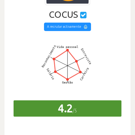
COCUS
A recrutar activamente
4.2
/5