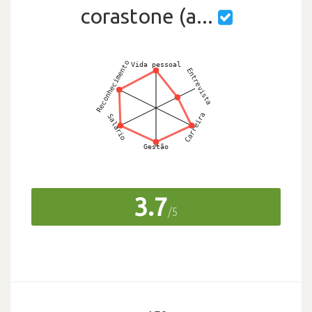
corastone (a...
3.7
/5