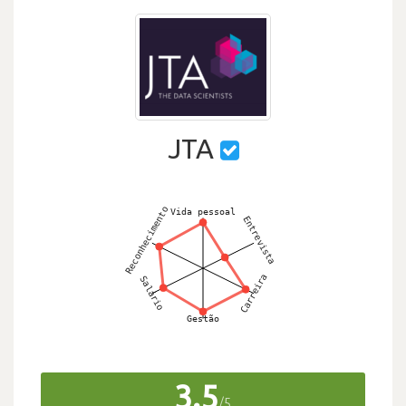
JTA
3.5
/5