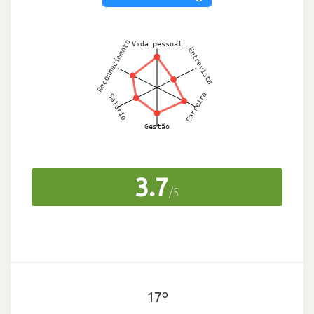
3.7
/5
17º