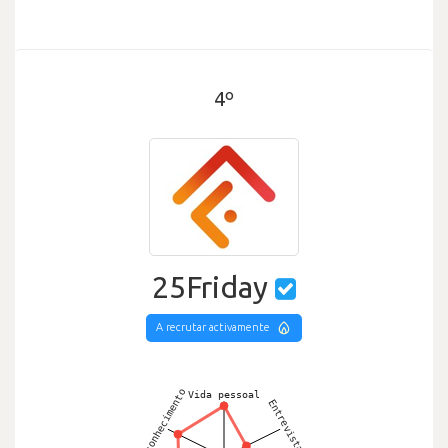
4º
25Friday
A recrutar activamente