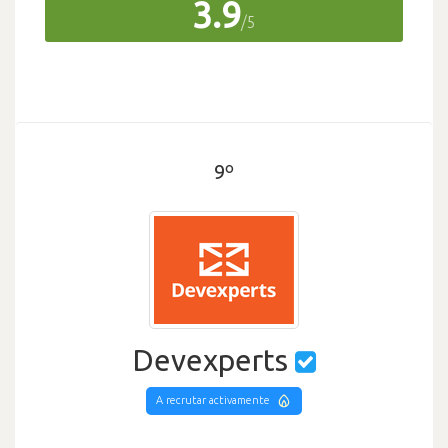
3.9
/5
9º
Devexperts
A recrutar activamente