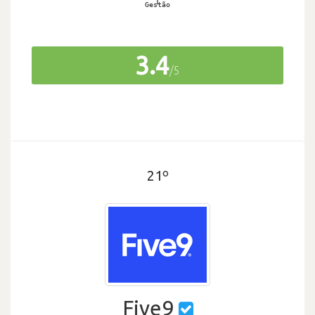
3.4
/5
21º
Five9