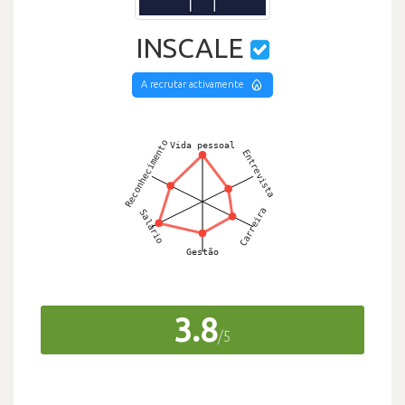
INSCALE
A recrutar activamente
3.8
/5