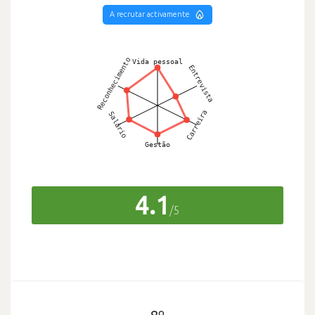
A recrutar activamente
4.1
/5