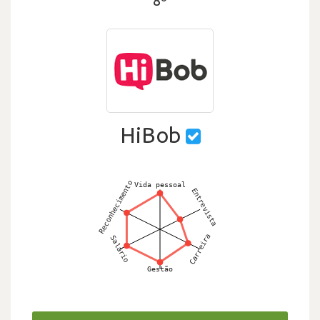
8º
HiBob