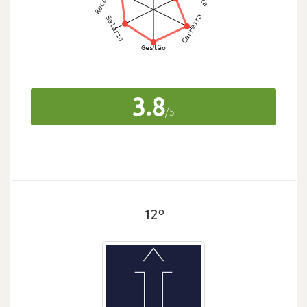
3.8
/5
12º