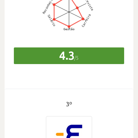
4.3
/5
3º