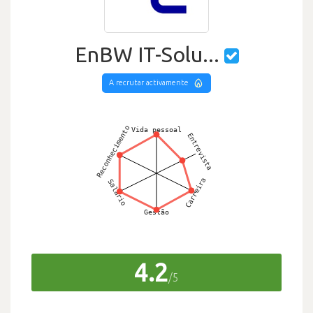
EnBW IT-Solu...
A recrutar activamente
4.2
/5