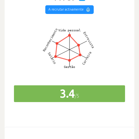
A recrutar activamente
3.4
/5