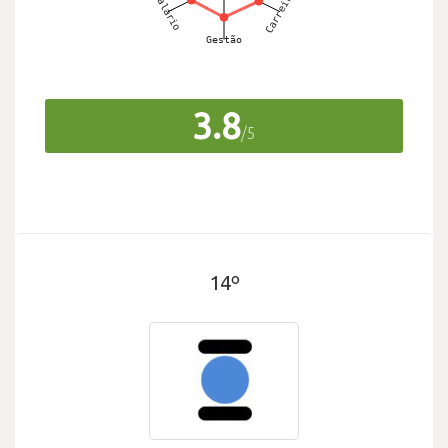
3.8
/5
14º