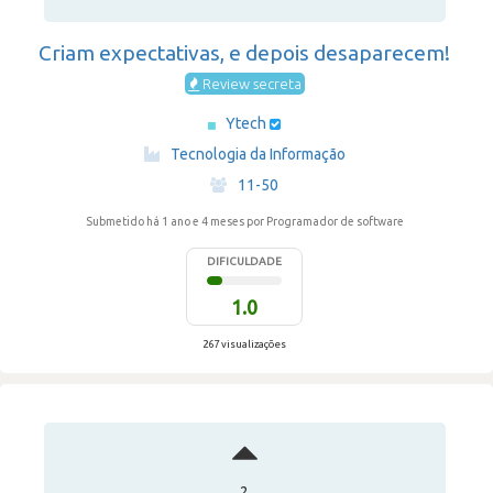
Criam expectativas, e depois desaparecem!
Review secreta
Ytech
·
Tecnologia da Informação
·
11-50
Submetido há 1 ano e 4 meses
por Programador de software
DIFICULDADE
1.0
267 visualizações
2