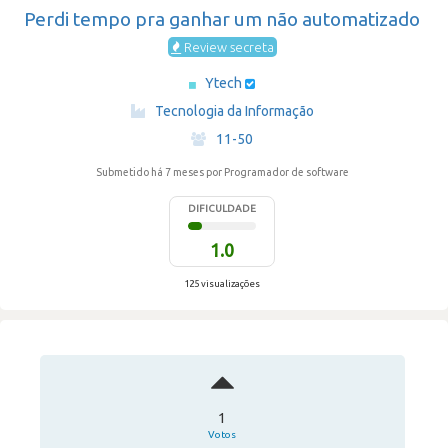
Perdi tempo pra ganhar um não automatizado
Review secreta
Ytech
·
Tecnologia da Informação
·
11-50
Submetido há 7 meses
por Programador de software
DIFICULDADE
1.0
125 visualizações
1
Votos