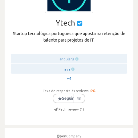
Ytech
Startup tecnológica portuguesa que aposta na retenção de
talento para projetos de IT.
angularjs
java
+4
Taxa de resposta às reviews:
0
%
★
Seguir
48
Pedir review (
1
)
pen
Company