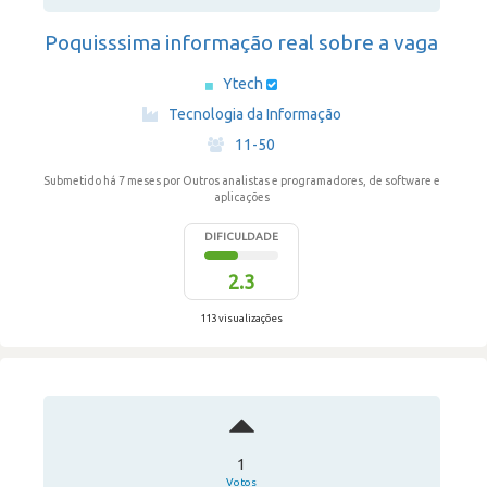
Poquisssima informação real sobre a vaga
Ytech
·
Tecnologia da Informação
·
11-50
Submetido há 7 meses
por Outros analistas e programadores, de software e
aplicações
DIFICULDADE
2.3
113 visualizações
1
Votos