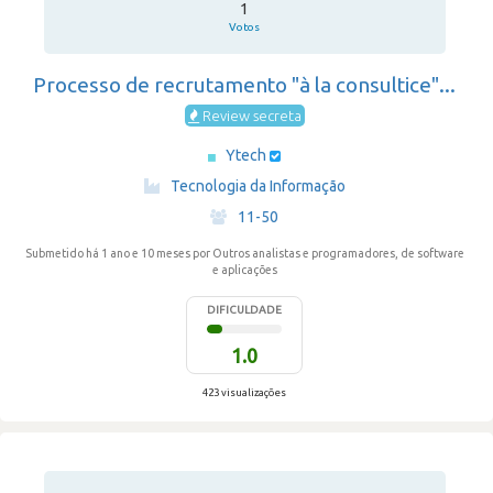
1
Votos
Processo de recrutamento "à la consultice"...
Review secreta
Ytech
·
Tecnologia da Informação
·
11-50
Submetido há 1 ano e 10 meses
por Outros analistas e programadores, de software
e aplicações
DIFICULDADE
1.0
423 visualizações