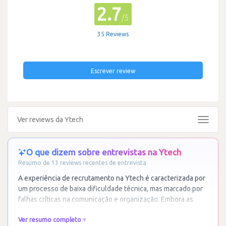
2.7
/5
35 Reviews
Escrever review
Ver reviews da Ytech
Toggle
navigat
O que dizem sobre entrevistas na Ytech
Resumo de 13 reviews recentes de entrevista
A experiência de recrutamento na Ytech é caracterizada por
um processo de baixa dificuldade técnica, mas marcado por
falhas críticas na comunicação e organização. Embora as
fases iniciais com os recursos
…
Ler mais
Ver resumo completo