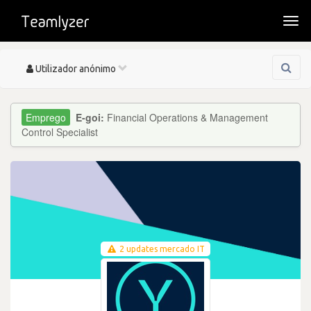
Togg
navi
Toggle
Utilizador anónimo
navigation
E-goi:
Financial Operations & Management
Control Specialist
2 updates mercado IT