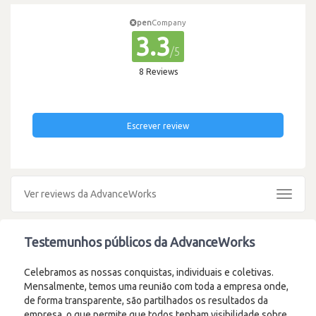
pen
Company
3.3
/5
8 Reviews
Escrever review
Ver reviews da AdvanceWorks
Toggle
navigat
Testemunhos públicos da AdvanceWorks
Celebramos as nossas conquistas, individuais e coletivas.
Mensalmente, temos uma reunião com toda a empresa onde,
de forma transparente, são partilhados os resultados da
empresa, o que permite que todos tenham visibilidade sobre