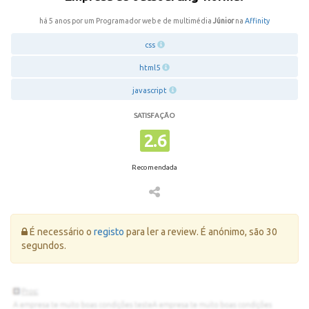
há 5 anos por um Programador web e de multimédia
Júnior
na
Affinity
css
html5
javascript
SATISFAÇÃO
2.6
Recomendada
Erro:
É necessário o
registo
para ler a review. É anónimo, são 30
segundos.