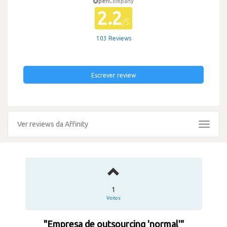
pen
Company
2.2
/5
103 Reviews
Escrever review
Ver reviews da Affinity
Toggle
navigat
1
Votos
"Empresa de outsourcing 'normal'"