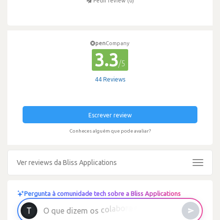
Pedir review (
0
)
pen
Company
3.3
/5
44 Reviews
Escrever review
Conheces alguém que pode avaliar?
Ver reviews da Bliss Applications
Toggle
navigat
Pergunta à comunidade tech sobre a Bliss Applications
ã
s
o
m
o
C