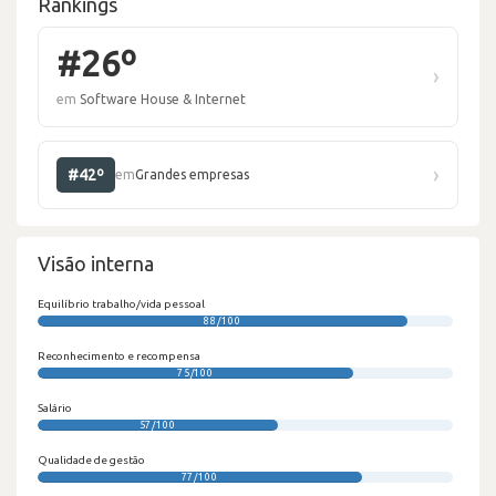
Rankings
#26º
›
em
Software House & Internet
›
#42º
em
Grandes empresas
Visão interna
Equilíbrio trabalho/vida pessoal
88/100
Reconhecimento e recompensa
75/100
Salário
57/100
Qualidade de gestão
77/100