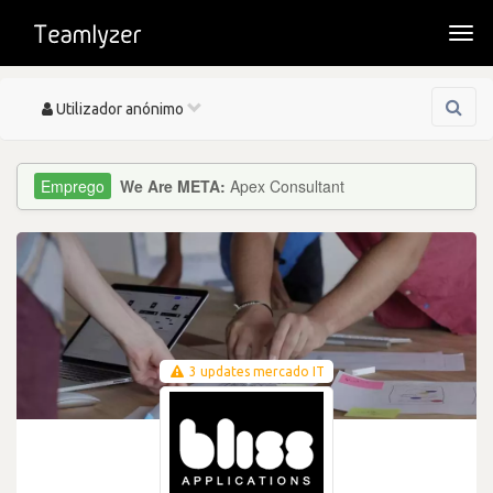
Togg
navi
Toggle
Utilizador anónimo
navigation
We Are META:
Apex Consultant
3 updates mercado IT