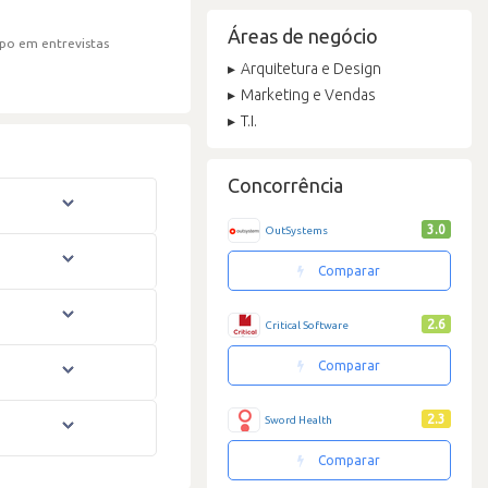
Áreas de negócio
po em entrevistas
Arquitetura e Design
Marketing e Vendas
T.I.
Concorrência
3.0
OutSystems
Comparar
2.6
Critical Software
Comparar
2.3
Sword Health
Comparar