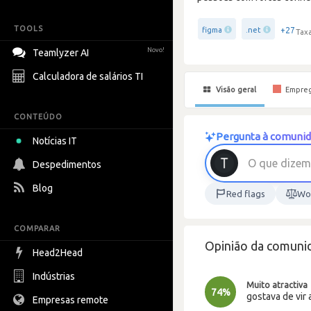
TOOLS
+27
figma
.net
Taxa
Novo!
Teamlyzer AI
Calculadora de salários TI
Visão geral
Empre
CONTEÚDO
Pergunta à comunida
Notícias IT
O
q
u
e
d
i
z
e
m
Despedimentos
Blog
Red flags
Wor
COMPARAR
Opinião da comuni
Head2Head
Indústrias
Muito atractiva
74%
gostava de vir 
Empresas remote