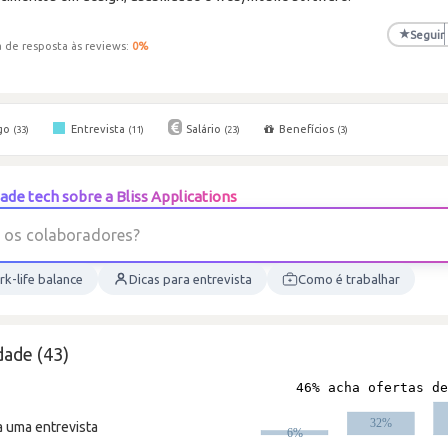
★
Seguir
 de resposta às reviews:
0
%
go
Entrevista
Salário
Benefícios
(33)
(11)
(23)
(3)
de tech sobre a Bliss Applications
o
s
c
o
l
a
b
o
r
a
d
o
r
e
s
?
k-life balance
Dicas para entrevista
Como é trabalhar
dade (43)
a uma entrevista