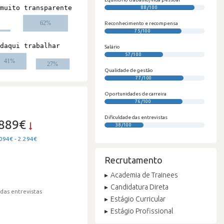
88/100
#
Reconhecimento e recompensa
75/100
Salário
57/100
Qualidade de gestão
77/100
Oportunidades de carreira
76/100
Dificuldade das entrevistas
.889€
38/100
094€ - 2.294€
Recrutamento
Academia de Trainees
Candidatura Direta
 das entrevistas
Estágio Curricular
Estágio Profissional