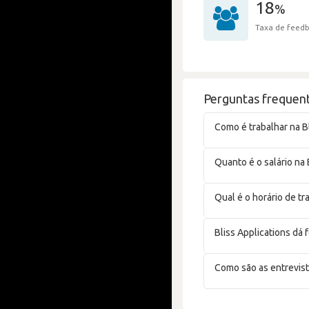
18
%
Taxa de feedb
Perguntas frequent
Como é trabalhar na B
Quanto é o salário na 
Qual é o horário de tr
Bliss Applications dá
Como são as entrevist