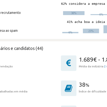
m recrutamento
resa ao spam
ários e candidatos (44)
1.689€ - 1
omendação
Média da indústria
2.
38
%
trabalhadas em média
Índice de dificuldade