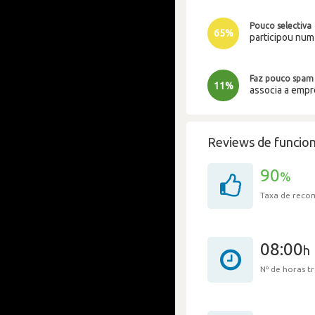
Pouco selectiva
65%
participou nu
Faz pouco spam
11%
associa a emp
Reviews de funcion
90
%
Taxa de rec
08:00
h
Nº de horas 