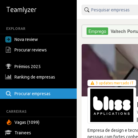
EXPLORAR
Valtech Port
Nova review
Procurar reviews
Prémios 2025
Ranking de empresas
3 updates mercado IT
Procurar empresas
CARREIRAS
Vagas (1099)
Empresa de design e tecno
Trainees
pessoas com fortes conhe