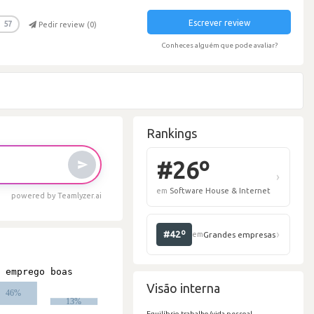
Escrever review
57
Pedir review (
0
)
Conheces alguém que pode avaliar?
Rankings
powered by Teamlyzer.ai
#
em
S
Visão interna
Equilíbrio trabalho/vida pessoal