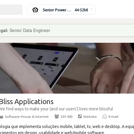
Senior Power Systems Engineer
44-52k€
ugal:
Senior Data Engineer
Bliss Applications
We find ways to make your (and our users') lives more blissful
Software House & Internet
·
201-500
·
Website
·
E-mail
logia que implementa soluções mobile, tablet, tv, web e desktop. A equi
cimentos em design, usabilidade e web/mobile software.