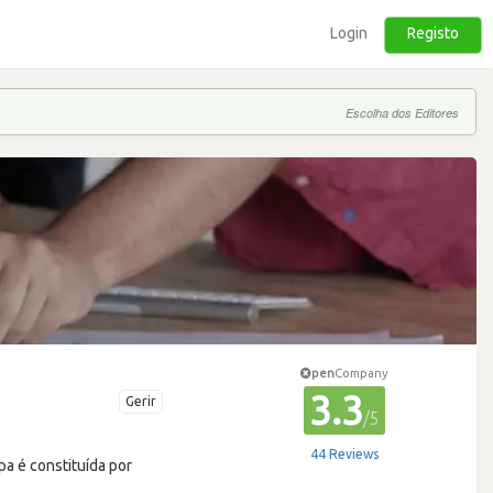
Login
Registo
Escolha dos Editores
pen
Company
3.3
Gerir
/5
44 Reviews
pa é constituída por