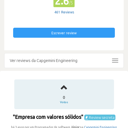
2.6
/5
461 Reviews
Escrever review
Ver reviews da Capgemini Engineering
Toggle
navigat
0
Votos
"Empresa com valores sólidos"
Review secreta
há 3 anos por um Programador de software
Júnior
na
Capgemini Engineering