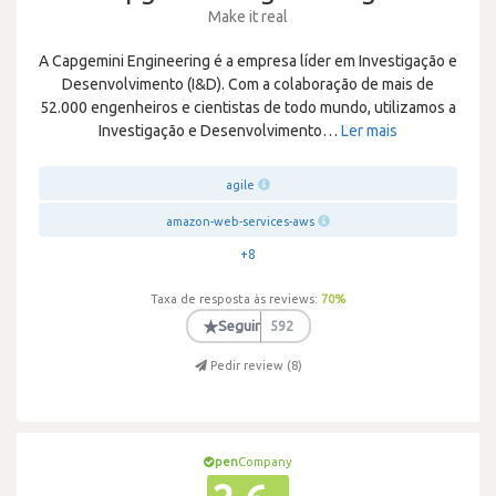
Make it real
A Capgemini Engineering é a empresa líder em Investigação e
Desenvolvimento (I&D). Com a colaboração de mais de
52.000 engenheiros e cientistas de todo mundo, utilizamos a
Investigação e Desenvolvimento
…
Ler mais
agile
amazon-web-services-aws
+8
Taxa de resposta às reviews:
70
%
★
Seguir
592
Pedir review (
8
)
pen
Company