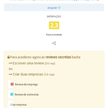
angular
SATISFAÇÃO
2.3
Recomendada
Para acederes agora às
reviews secretas
basta:
Escrever uma review
(20 rep)
ou
Criar duas empresas
(10 rep)
Review de emprego
Review de entrevista
Criar empresa