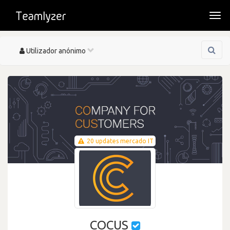
Togg
navi
Toggle
Utilizador anónimo
navigation
20 updates mercado IT
COCUS