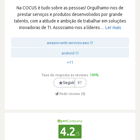
Na COCUS é tudo sobre as pessoas! Orgulhamo-nos de
prestar serviços e produtos desenvolvidos por grande
talento, com a atitude e ambição de trabalhar em soluções
inovadoras de TI. Associamo-nos a líderes
…
Ler mais
amazon-web-services-aws
android
+11
Taxa de resposta às reviews:
100
%
★
Seguir
87
Pedir review (
0
)
pen
Company
4.2
/5