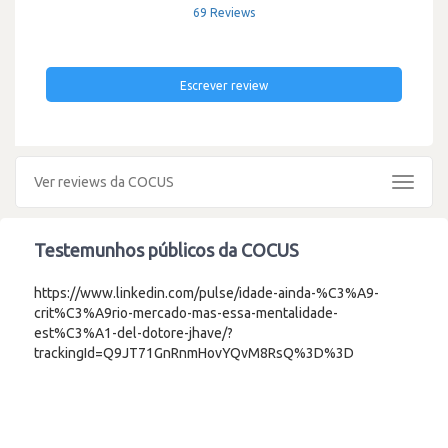
69 Reviews
Escrever review
Ver reviews da COCUS
Toggle
navigat
Testemunhos públicos da COCUS
https://www.linkedin.com/pulse/idade-ainda-%C3%A9-
crit%C3%A9rio-mercado-mas-essa-mentalidade-
est%C3%A1-del-dotore-jhave/?
trackingId=Q9JT71GnRnmHovYQvM8RsQ%3D%3D