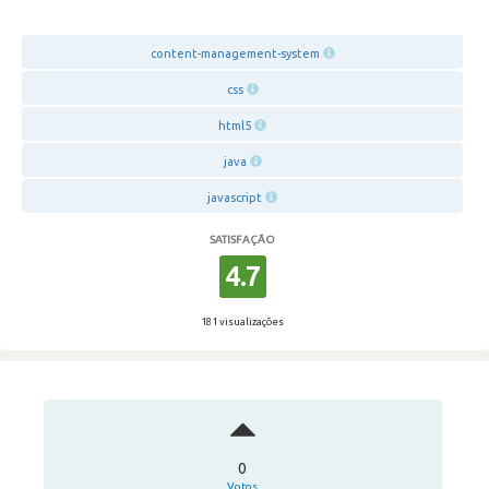
content-management-system
css
html5
java
javascript
SATISFAÇÃO
4.7
181 visualizações
0
Votos