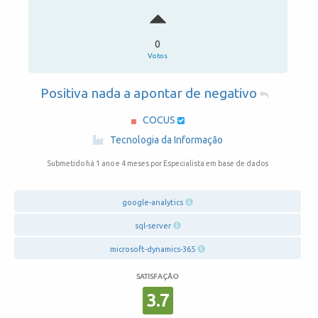
0
Votos
Positiva nada a apontar de negativo
COCUS
·
Tecnologia da Informação
Submetido há 1 ano e 4 meses
por Especialista em base de dados
google-analytics
sql-server
microsoft-dynamics-365
SATISFAÇÃO
3.7