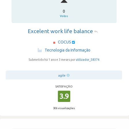
0
Votos
Excelent work life balance
COCUS
·
Tecnologia da Informação
Submetido há 1 ano e 3 meses por
utilizador_58374
agile
SATISFAÇÃO
3.9
306 visualizações