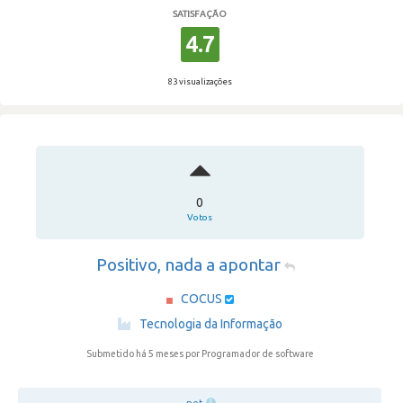
SATISFAÇÃO
4.7
83 visualizações
0
Votos
Positivo, nada a apontar
COCUS
·
Tecnologia da Informação
Submetido há 5 meses
por Programador de software