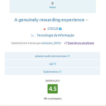
0
Votos
A genuinely rewarding experience
COCUS
·
Tecnologia da Informação
Experiência atualizada
Submetido há 4 meses por
utilizador_69250
·
amazon-web-services-aws
sql
kubernetes
SATISFAÇÃO
4.5
188 visualizações