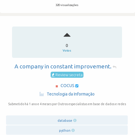
320 visualizações
0
Votos
A company in constant improvement.
Review secreta
COCUS
·
Tecnologia da Informação
Submetido há 1 ano e 4 meses
por Outros especialistas em base de dados e redes
database
python