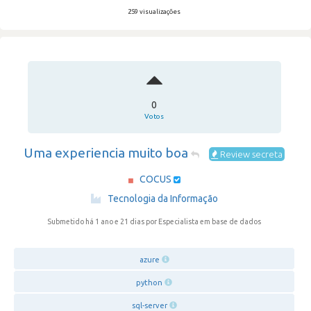
259 visualizações
0
Votos
Uma experiencia muito boa
Review secreta
COCUS
·
Tecnologia da Informação
Submetido há 1 ano e 21 dias
por Especialista em base de dados
azure
python
sql-server