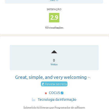
.net
SATISFAÇÃO
2.9
153 visualizações
0
Votos
Great, simple, and very welcoming
Review secreta
COCUS
·
Tecnologia da Informação
Submetido há 8 meses
por Programador de software