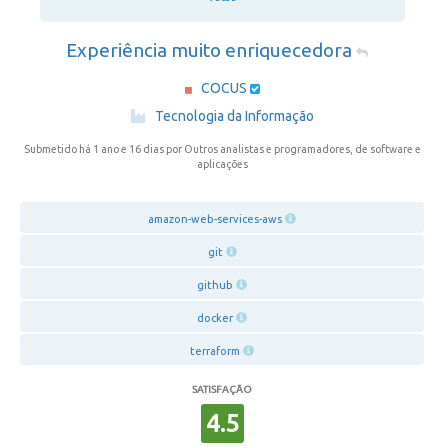
Experiência muito enriquecedora
COCUS
·
Tecnologia da Informação
Submetido há 1 ano e 16 dias
por Outros analistas e programadores, de software e
aplicações
amazon-web-services-aws
git
github
docker
terraform
SATISFAÇÃO
4.5