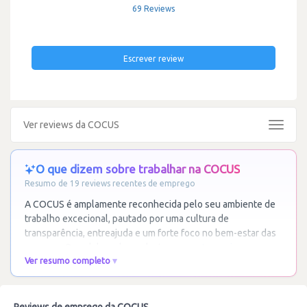
69 Reviews
Escrever review
Ver reviews da COCUS
Toggle
navigat
O que dizem sobre trabalhar na COCUS
Resumo de 19 reviews recentes de emprego
A COCUS é amplamente reconhecida pelo seu ambiente de
trabalho excecional, pautado por uma cultura de
transparência, entreajuda e um forte foco no bem-estar das
pessoas. Os colaboradores destacam a
…
Ler mais
Ver resumo completo