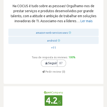
Na COCUS é tudo sobre as pessoas! Orgulhamo-nos de
prestar serviços e produtos desenvolvidos por grande
talento, com a atitude e ambição de trabalhar em soluções
inovadoras de TI. Associamo-nos a líderes
…
Ler mais
amazon-web-services-aws
android
+11
Taxa de resposta às reviews:
100
%
★
Seguir
87
Pedir review (
0
)
pen
Company
4.2
/5