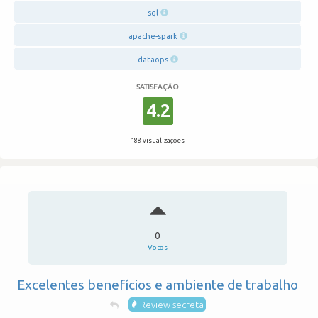
sql
apache-spark
dataops
SATISFAÇÃO
4.2
188 visualizações
0
Votos
Excelentes benefícios e ambiente de trabalho
Review secreta