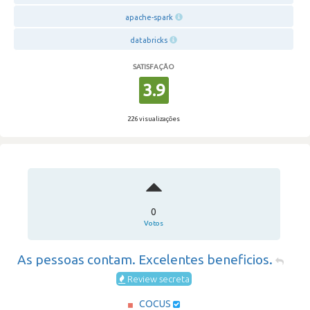
apache-spark
databricks
SATISFAÇÃO
3.9
226 visualizações
0
Votos
As pessoas contam. Excelentes beneficios.
Review secreta
COCUS