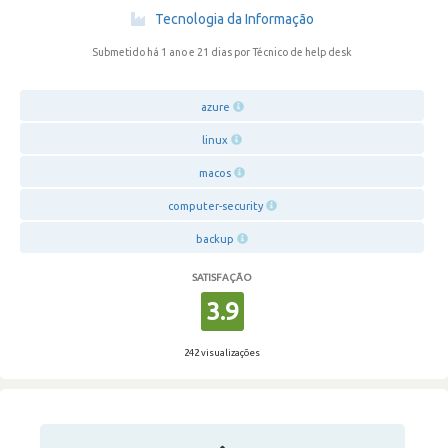
·
Tecnologia da Informação
Submetido há 1 ano e 21 dias
por Técnico de help desk
azure
linux
macos
computer-security
backup
SATISFAÇÃO
3.9
242 visualizações