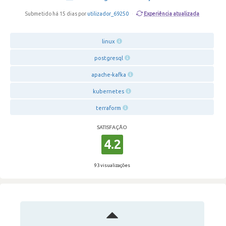
Experiência atualizada
Submetido há 15 dias por
utilizador_69250
·
linux
postgresql
apache-kafka
kubernetes
terraform
SATISFAÇÃO
4.2
93 visualizações