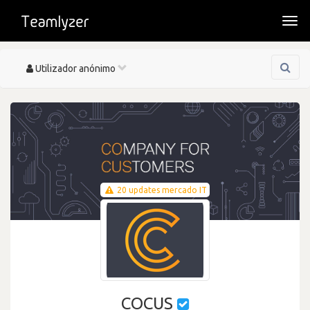
Togg
navi
Toggle
Utilizador anónimo
navigation
20 updates mercado IT
COCUS