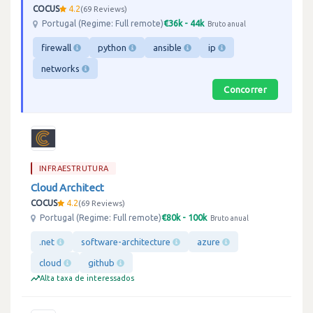
COCUS
4.2
69 Reviews
€36k - 44k
Portugal (Regime: Full remote)
Bruto anual
firewall
python
ansible
ip
networks
Concorrer
INFRAESTRUTURA
Cloud Architect
COCUS
4.2
69 Reviews
€80k - 100k
Portugal (Regime: Full remote)
Bruto anual
.net
software-architecture
azure
cloud
github
Alta taxa de interessados