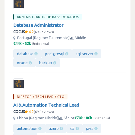
ADMINISTRADOR DE BASE DE DADOS
Database Administrator
COCUS
4.2
69 Reviews
Portugal (Regime: Full remote)
Middle
€44k - 52k
Bruto anual
database
postgresql
sql-server
oracle
backup
DIRETOR / TECH LEAD / CTO
AI & Automation Technical Lead
COCUS
4.2
69 Reviews
€70k - 80k
Lisboa (Regime: Híbrido)
Sénior
Bruto anual
automation
azure
c#
java