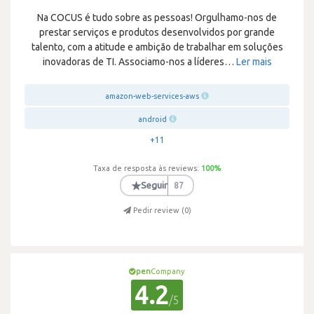
Na COCUS é tudo sobre as pessoas! Orgulhamo-nos de
prestar serviços e produtos desenvolvidos por grande
talento, com a atitude e ambição de trabalhar em soluções
inovadoras de TI. Associamo-nos a líderes
…
Ler mais
amazon-web-services-aws
android
+11
Taxa de resposta às reviews:
100
%
★
Seguir
87
Pedir review (
0
)
pen
Company
4.2
/5