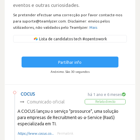
eventos e outras curiosidades.
Se pretender efectuar uma correcção por favor contacte-nos
para suporte@teamlyzer.com. Disclaimer: envios pelos
utilizadores, não validados pelo Teamlyzer.
Mais
Lista de candidatos tech #opentowork
Partilhar info
Anónimo. São 30 segundos
COCUS
há 1 ano e 6 meses
Comunicado oficial
Relato directo
A COCUS lançou o serviço "prosource", uma solução
para empresas de Recruitment-as-a-Service (RaaS)
especializada em TI.
https://www.cocus.co...
Permalink