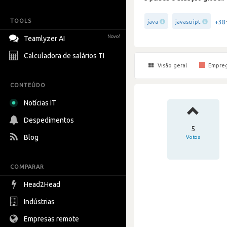
TOOLS
+38
java
javascript
Novo!
Teamlyzer AI
Calculadora de salários TI
Visão geral
Empre
CONTEÚDO
Notícias IT
Despedimentos
5
Blog
Votos
COMPARAR
Head2Head
Indústrias
Empresas remote