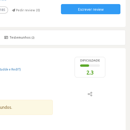
Escrever review
185
Pedir review (
0
)
Testemunhos
(2)
DIFICULDADE
itudde e RedIT)
2.3
gundos.