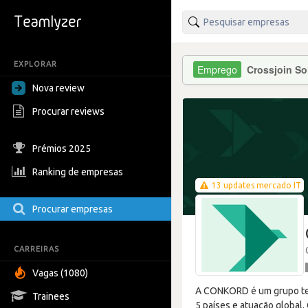
EXPLORAR
Crossjoin So
Nova review
Procurar reviews
Prémios 2025
Ranking de empresas
13 updates mercado IT
Procurar empresas
CARREIRAS
Vagas (1080)
A CONKORD é um grupo tecn
Trainees
5 países e atuação global.