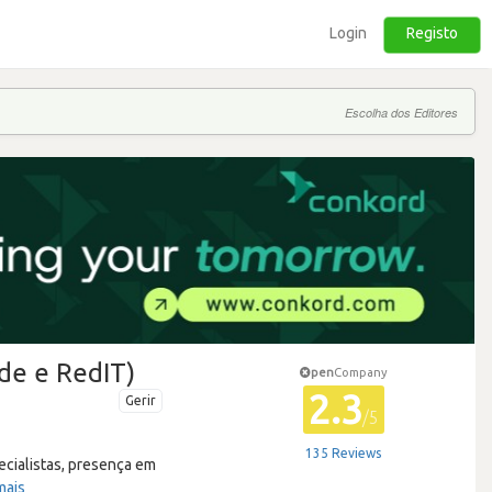
Login
Registo
Escolha dos Editores
de e RedIT)
pen
Company
2.3
Gerir
/5
135 Reviews
cialistas, presença em
mais