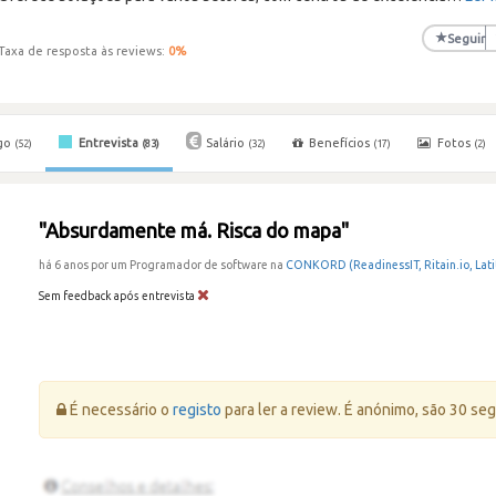
★
Seguir
Taxa de resposta às reviews:
0
%
go
Entrevista
Salário
Benefícios
Fotos
(52)
(83)
(32)
(17)
(2)
"Absurdamente má. Risca do mapa"
há 6 anos por um Programador de software na
CONKORD (ReadinessIT, Ritain.io, Lat
Sem feedback após entrevista
Erro:
É necessário o
registo
para ler a review. É anónimo, são 30 se