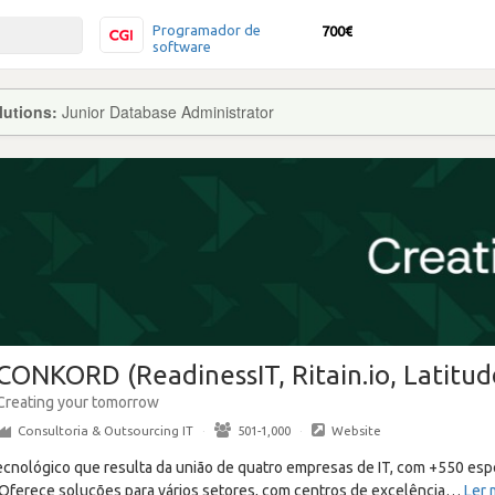
Programador de
700€
software
lutions:
Junior Database Administrator
CONKORD (ReadinessIT, Ritain.io, Latitud
Creating your tomorrow
Consultoria & Outsourcing IT
·
501-1,000
·
Website
ológico que resulta da união de quatro empresas de IT, com +550 espe
 Oferece soluções para vários setores, com centros de excelência
…
Ler 