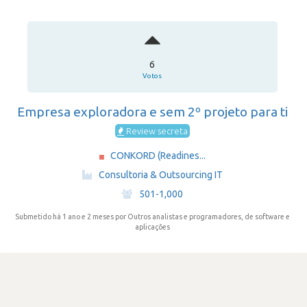
6
Votos
Empresa exploradora e sem 2º projeto para ti
Review secreta
CONKORD (Readines...
·
Consultoria & Outsourcing IT
·
501-1,000
Submetido há 1 ano e 2 meses
por Outros analistas e programadores, de software e
aplicações
jira
SATISFAÇÃO