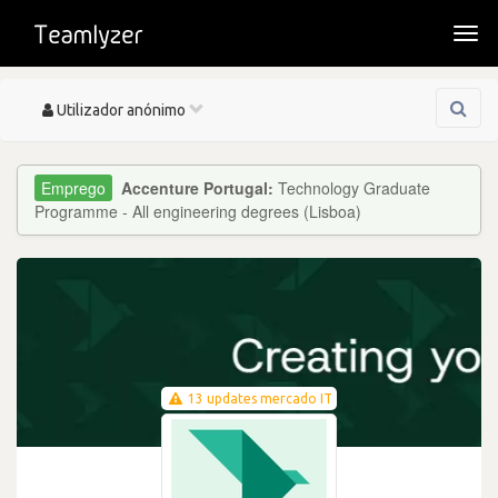
Togg
navi
Toggle
Utilizador anónimo
navigation
Accenture Portugal:
Technology Graduate
Programme - All engineering degrees (Lisboa)
13 updates mercado IT