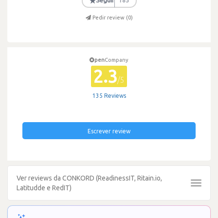
★
Seguir
185
Pedir review (
0
)
pen
Company
2.3
/5
135 Reviews
Escrever review
Ver reviews da CONKORD (ReadinessIT, Ritain.io,
Toggle
Latitudde e RedIT)
navigat