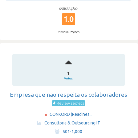
SATISFAÇÃO
1.0
64 visualizações
1
Votos
Empresa que não respeita os colaboradores
Review secreta
CONKORD (Readines...
·
Consultoria & Outsourcing IT
·
501-1,000