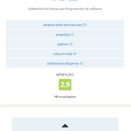
Submetido há 4 meses
por Programador de software
amazon-web-services-aws
angularjs
python
ruby-on-rails
artificial-intelligence
SATISFAÇÃO
2.9
140 visualizações