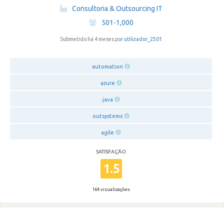
·
Consultoria & Outsourcing IT
·
501-1,000
Submetido há 4 meses por
utilizador_2501
automation
azure
java
outsystems
agile
SATISFAÇÃO
1.5
164 visualizações