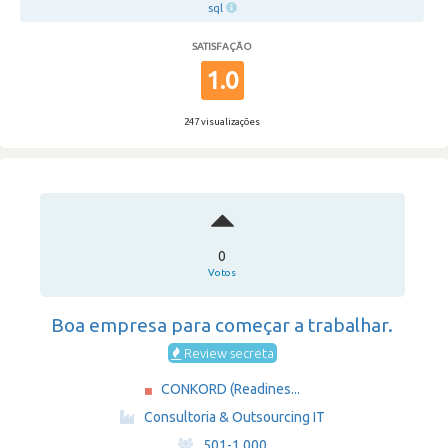
sql
SATISFAÇÃO
1.0
247 visualizações
0
Votos
Boa empresa para começar a trabalhar.
Review secreta
CONKORD (Readines...
·
Consultoria & Outsourcing IT
·
501-1,000