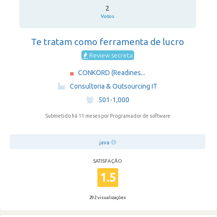
2
Votos
Te tratam como ferramenta de lucro
Review secreta
CONKORD (Readines...
·
Consultoria & Outsourcing IT
·
501-1,000
Submetido há 11 meses
por Programador de software
java
SATISFAÇÃO
1.5
292 visualizações