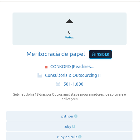
0
Votos
Meritocracia de papel
INSIDER
CONKORD (Readines...
·
Consultoria & Outsourcing IT
·
501-1,000
Submetido há 18 dias
por Outros analistas e programadores, de software e
aplicações
python
ruby
ruby-on-rails