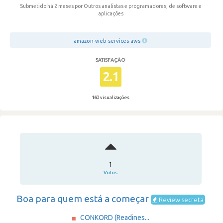
Submetido há 2 meses
por Outros analistas e programadores, de software e
aplicações
amazon-web-services-aws
SATISFAÇÃO
2.1
160 visualizações
1
Votos
Boa para quem está a começar
Review secreta
CONKORD (Readines...