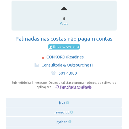
6
Votos
Palmadas nas costas não pagam contas
Review secreta
CONKORD (Readines...
·
Consultoria & Outsourcing IT
·
501-1,000
Submetido há 4 meses
por Outros analistas e programadores, de software e
Experiência atualizada
aplicações
·
java
javascript
python