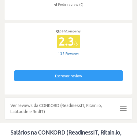
Pedir review (
0
)
pen
Company
2.3
/5
135 Reviews
Escrever review
Ver reviews da CONKORD (ReadinessIT, Ritain.io,
Toggle
Latitudde e RedIT)
navigat
Salários na CONKORD (ReadinessIT, Ritain.io,