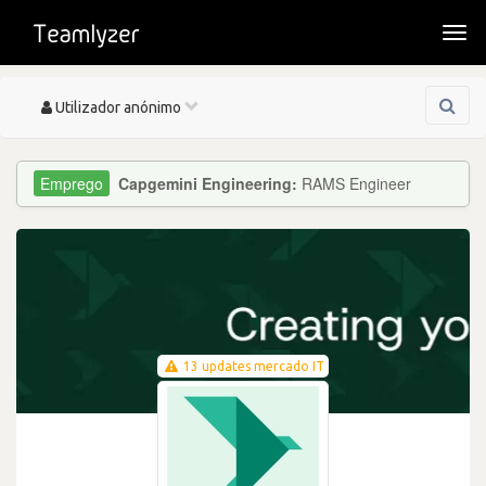
Togg
navi
Toggle
Utilizador anónimo
navigation
Capgemini Engineering:
RAMS Engineer
13 updates mercado IT