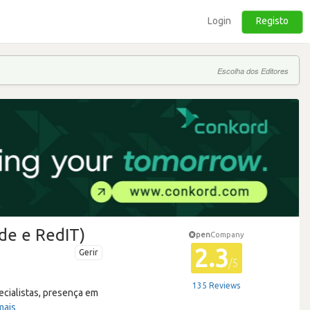
Login
Registo
Escolha dos Editores
de e RedIT)
pen
Company
2.3
Gerir
/5
135 Reviews
cialistas, presença em
mais