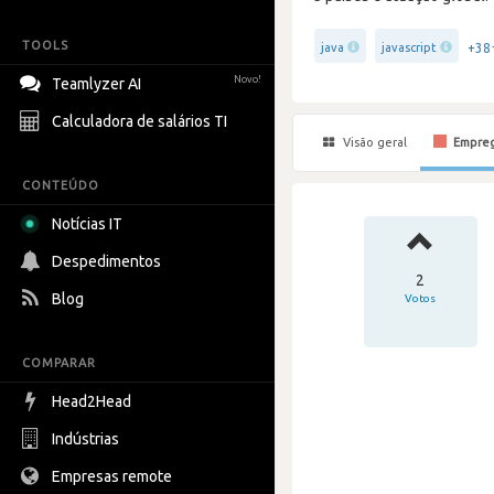
TOOLS
+38
java
javascript
Novo!
Teamlyzer AI
Calculadora de salários TI
Visão geral
Empre
CONTEÚDO
Notícias IT
Despedimentos
2
Blog
Votos
COMPARAR
Head2Head
Indústrias
Empresas remote