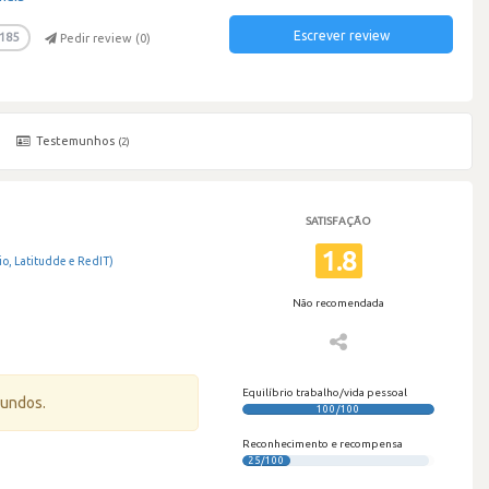
Escrever review
185
Pedir review (
0
)
Testemunhos
(2)
SATISFAÇÃO
1.8
o, Latitudde e RedIT)
Não recomendada
Equilíbrio trabalho/vida pessoal
gundos.
100/100
Reconhecimento e recompensa
25/100