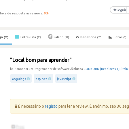
★
Seguir
Taxa de resposta às reviews:
0
%
go
Entrevista
Salário
Benefícios
Fotos
(52)
(83)
(32)
(17)
(2)
"Local bom para aprender"
há 7 anos por um Programador de software
Júnior
na
CONKORD (ReadinessIT, Ritain.i
angularjs
asp.net
javascript
Erro:
É necessário o
registo
para ler a review. É anónimo, são 30 se