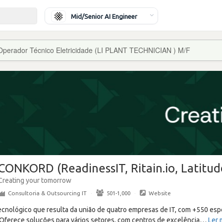
Mid/Senior AI Engineer
Operador Técnico Eletricidade (LI PLANT TECHNICIAN ) M/F
CONKORD (ReadinessIT, Ritain.io, Latitud
Creating your tomorrow
Consultoria & Outsourcing IT
·
501-1,000
·
Website
ológico que resulta da união de quatro empresas de IT, com +550 espe
 Oferece soluções para vários setores, com centros de excelência
…
Ler 