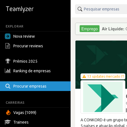
EXPLORAR
Air Liquide:
Nova review
Procurar reviews
Prémios 2025
Ranking de empresas
13 updates mercado IT
Procurar empresas
CARREIRAS
Vagas (1099)
A CONKORD é um grupo tecn
Trainees
5 países e atuação global.