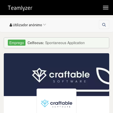
Togg
navi
Toggle
Utilizador anónimo
navigation
Celfocus:
Spontaneous Application