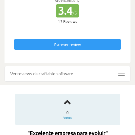
pen
Company
3.4
/5
17 Reviews
Escrever review
Ver reviews da craftable software
Toggle
navigat
0
Votos
"Excelente empresa para evoluir"