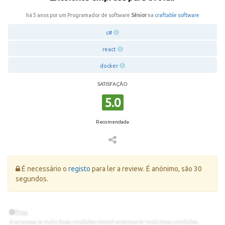
há 5 anos por um Programador de software
Sénior
na
craftable software
c#
react
docker
SATISFAÇÃO
5.0
Recomendada
Erro:
É necessário o
registo
para ler a review. É anónimo, são 30
segundos.