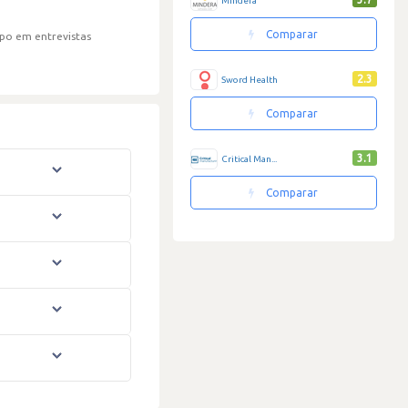
Mindera
Comparar
po em entrevistas
2.3
Sword Health
Comparar
3.1
Critical Man...
Comparar