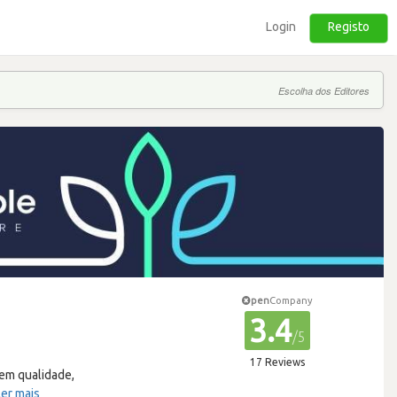
Login
Registo
Escolha dos Editores
pen
Company
3.4
/5
17 Reviews
em qualidade,
Ler mais