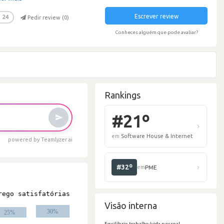
Escrever review
24
Pedir review (
0
)
Conheces alguém que pode avaliar?
Rankings
powered by Teamlyzer.ai
#
em
S
Visão interna
Equilíbrio trabalho/vida pessoal