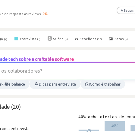
★
Seguir
xa de resposta às reviews:
0
%
go
Entrevista
Salário
Benefícios
Fotos
(9)
(8)
(6)
(17)
(5)
de tech sobre a craftable software
?
s
e
r
o
d
a
r
o
s
c
o
l
a
b
o
k-life balance
Dicas para entrevista
Como é trabalhar
dade (20)
a uma entrevista