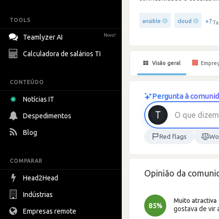
TOOLS
+7
ansible
cloud
Ta
Novo!
Teamlyzer AI
Calculadora de salários TI
Visão geral
Empre
CONTEÚDO
Pergunta à comunida
Notícias IT
O
q
u
e
d
i
z
e
m
Despedimentos
Blog
Red flags
Wor
COMPARAR
Opinião da comuni
Head2Head
Indústrias
Muito atractiva
85%
gostava de vir 
Empresas remote