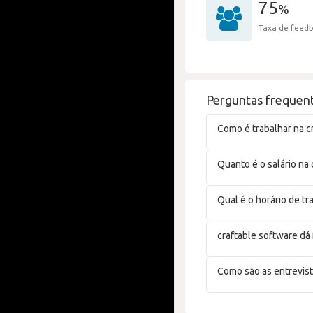
75
%
Taxa de feedb
Perguntas frequent
Como é trabalhar na c
Quanto é o salário na 
Qual é o horário de tr
craftable software dá
Como são as entrevist