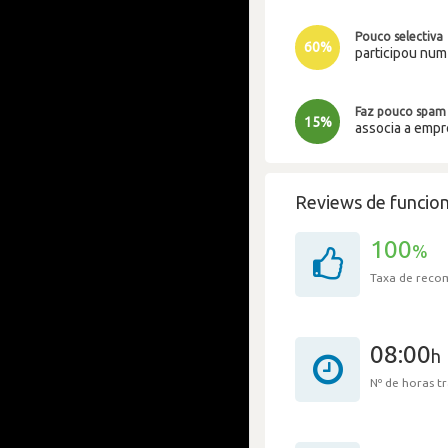
Pouco selectiva
60%
participou nu
Faz pouco spam
15%
associa a emp
Reviews de funcion
100
%
Taxa de rec
08:00
h
Nº de horas 