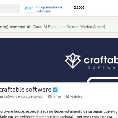
Programador de
2.200€
software
ity)-centered AI:
Cloud AI Engineer - Golang [Medior/Senior]
craftable software
Software House & Internet
·
11-50
·
Website
software house, especializada no desenvolvimento de sistemas que exig
lidade em um ambiente altamente transacional. Contamos com a nossa
…