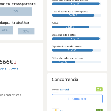
94/100
#
Reconhecimento e recompensa
84/100
Salário
73/100
Qualidade de gestão
94/100
Oportunidades de carreira
81/100
Dificuldade das entrevistas
.666€
46/100
094€ - 2.294€
Concorrência
2.7
Farfetch
 das entrevistas
Comparar
3.7