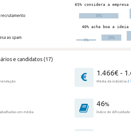
m recrutamento
resa ao spam
ários e candidatos (17)
1.466€ - 1
omendação
Média da indústria
2.
46
%
trabalhadas em média
Índice de dificuldade