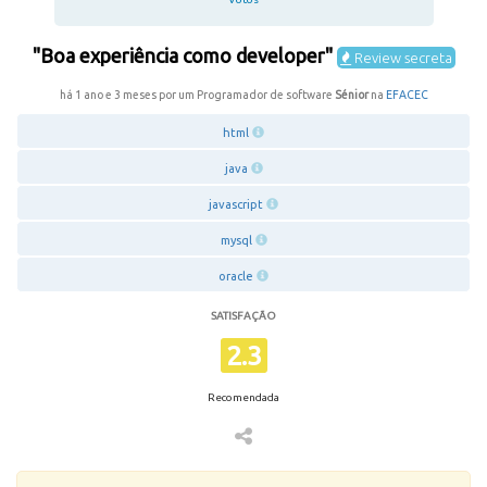
"Boa experiência como developer"
Review secreta
há 1 ano e 3 meses por um Programador de software
Sénior
na
EFACEC
html
java
javascript
mysql
oracle
SATISFAÇÃO
2.3
Recomendada