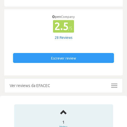
pen
Company
2.5
/5
28 Reviews
Escrever review
Ver reviews da EFACEC
Toggle
navigat
1
Votos