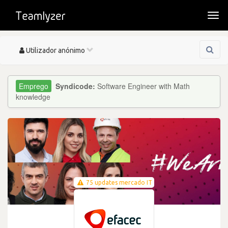
Togg
navi
Toggle
Utilizador anónimo
navigation
Syndicode:
Software Engineer with Math
knowledge
75 updates mercado IT