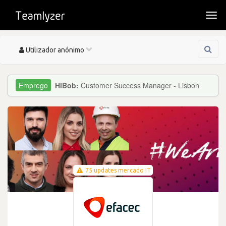
Togg
navi
Toggle
Utilizador anónimo
navigation
HiBob:
Customer Success Manager - Lisbon
75 updates mercado IT