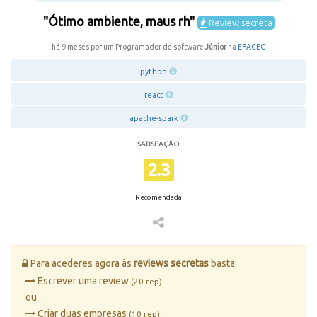
"Ótimo ambiente, maus rh"
Review secreta
há 9 meses por um Programador de software
Júnior
na
EFACEC
python
react
apache-spark
SATISFAÇÃO
2.3
Recomendada
Para acederes agora às
reviews secretas
basta:
Escrever uma review
(20 rep)
ou
Criar duas empresas
(10 rep)