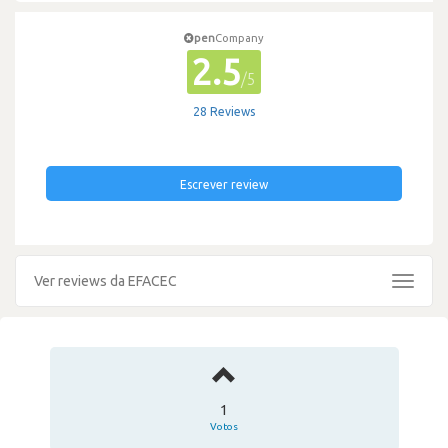
pen
Company
2.5
/5
28 Reviews
Escrever review
Ver reviews da EFACEC
Toggle
navigat
1
Votos