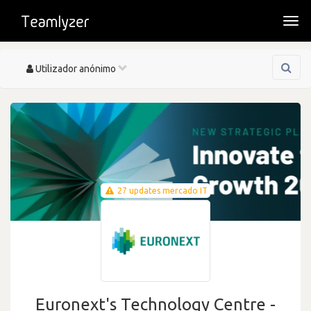
Togg
navi
Toggle
Utilizador anónimo
navigation
27 updates mercado IT
Euronext's Technology Centre -