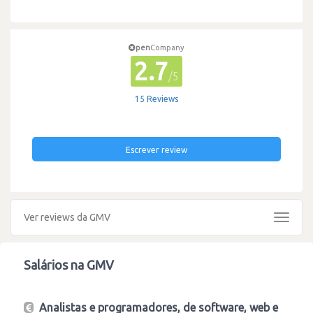
pen
Company
2.7
/5
15 Reviews
Escrever review
Ver reviews da GMV
Toggle
navigat
Salários na GMV
Analistas e programadores, de software, web e