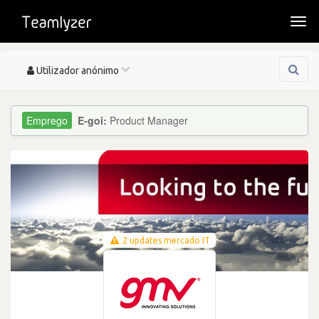
Togg
navi
Toggle
Utilizador anónimo
navigation
E-goi:
Product Manager
2 updates mercado IT