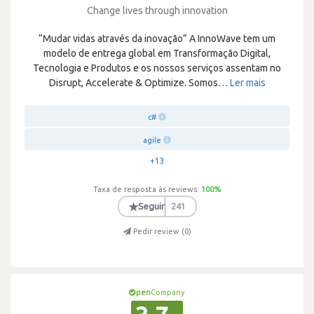
Change lives through innovation
“Mudar vidas através da inovação” A InnoWave tem um
modelo de entrega global em Transformação Digital,
Tecnologia e Produtos e os nossos serviços assentam no
Disrupt, Accelerate & Optimize. Somos
…
Ler mais
c#
agile
+13
Taxa de resposta às reviews:
100
%
★
Seguir
241
Pedir review (
0
)
pen
Company