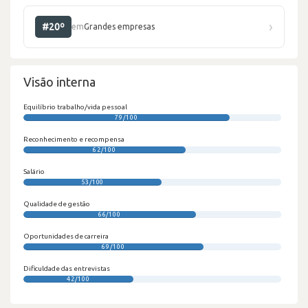
›
#20º
em
Grandes empresas
Visão interna
Equilíbrio trabalho/vida pessoal
79/100
Reconhecimento e recompensa
62/100
Salário
53/100
Qualidade de gestão
66/100
Oportunidades de carreira
69/100
Dificuldade das entrevistas
42/100