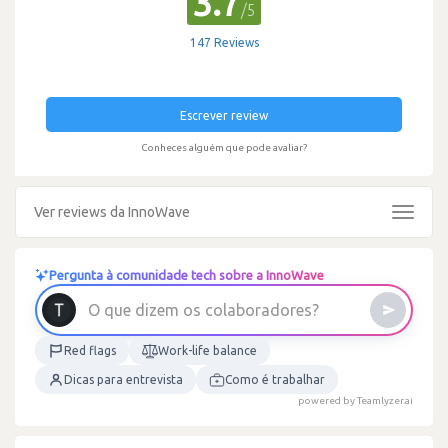
3.7
/5
147 Reviews
Escrever review
Conheces alguém que pode avaliar?
Ver reviews da InnoWave
Toggle
navigat
Pergunta à comunidade tech sobre a InnoWave
O
q
u
e
d
i
z
e
m
o
s
c
o
l
a
b
o
r
a
d
o
r
e
s
?
Red flags
Work-life balance
Dicas para entrevista
Como é trabalhar
powered by Teamlyzer.ai