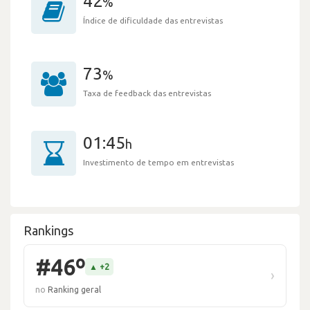
42
%
Índice de dificuldade das entrevistas
73
%
Taxa de feedback das entrevistas
01:45
h
Investimento de tempo em entrevistas
Rankings
#46º
▲ +2
›
no
Ranking geral