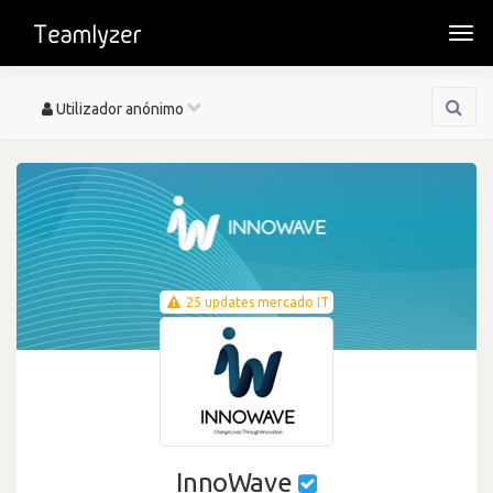
Togg
navi
Toggle
Utilizador anónimo
navigation
25 updates mercado IT
InnoWave