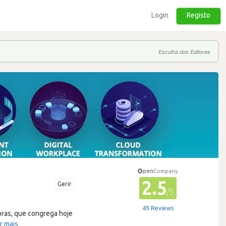
Login
Registo
Escolha dos Editores
pen
Company
2.5
Gerir
/5
49 Reviews
oras, que congrega hoje
r mais