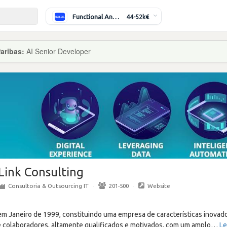
Functional Analyst (Banking)
44-52k€
aribas:
AI Senior Developer
Link Consulting
Consultoria & Outsourcing IT
·
201-500
·
Website
em Janeiro de 1999, constituindo uma empresa de características inovad
 colaboradores, altamente qualificados e motivados, com um amplo
…
Le