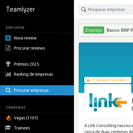
EXPLORAR
Banco BNP P
Nova review
Procurar reviews
Prémios 2025
Ranking de empresas
10 updates mercado IT
Procurar empresas
CARREIRAS
Vagas (1101)
A Link Consulting nasceu 
Trainees
cerca de duas centenas de