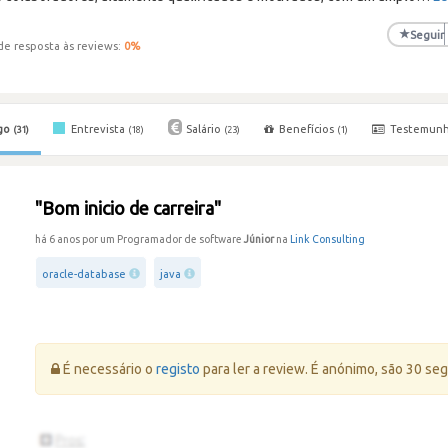
★
Seguir
de resposta às reviews:
0
%
go
Entrevista
Salário
Benefícios
Testemun
(31)
(18)
(23)
(1)
"Bom inicio de carreira"
há 6 anos por um Programador de software
Júnior
na
Link Consulting
oracle-database
java
Erro:
É necessário o
registo
para ler a review. É anónimo, são 30 se