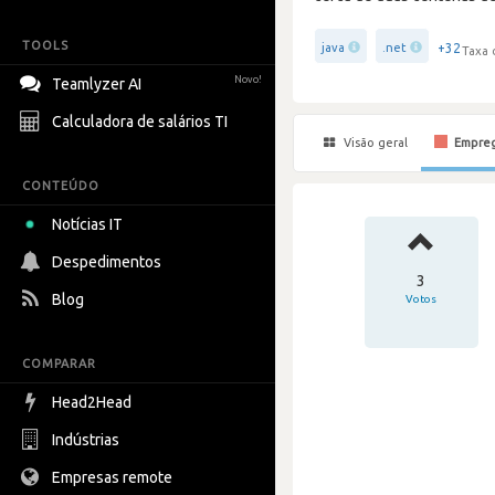
TOOLS
+32
java
.net
Taxa 
Novo!
Teamlyzer AI
Calculadora de salários TI
Visão geral
Empre
CONTEÚDO
Notícias IT
Despedimentos
3
Blog
Votos
COMPARAR
Head2Head
Indústrias
Empresas remote