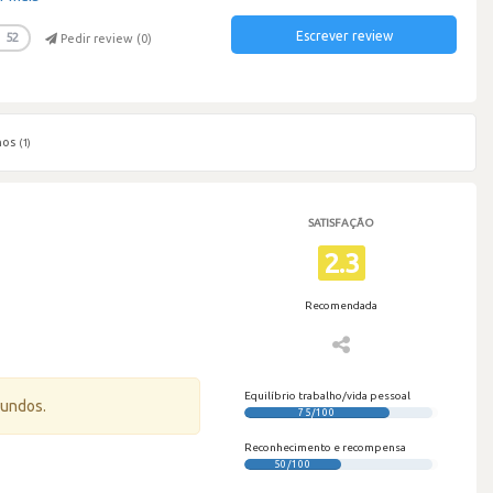
Escrever review
52
Pedir review (
0
)
hos
(1)
SATISFAÇÃO
2.3
Recomendada
Equilíbrio trabalho/vida pessoal
gundos.
75/100
Reconhecimento e recompensa
50/100