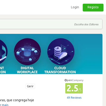
Login
Registo
Escolha dos Editores
pen
Company
2.5
Gerir
/5
49 Reviews
oras, que congrega hoje
r mais