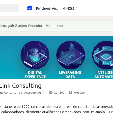
Functional Analyst (Banking)
44-52k€
Portugal:
System Operator - Mainframe
Link Consulting
Consultoria & Outsourcing IT
·
201-500
·
Website
em Janeiro de 1999, constituindo uma empresa de características inovad
 colaboradores, altamente qualificados e motivados, com um amplo
…
Le