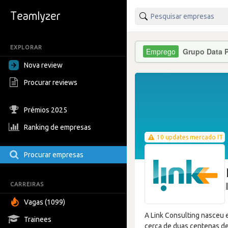
EXPLORAR
Grupo Data 
Nova review
Procurar reviews
Prémios 2025
Ranking de empresas
10 updates mercado IT
Procurar empresas
CARREIRAS
Vagas (1099)
A Link Consulting nasceu 
Trainees
cerca de duas centenas de