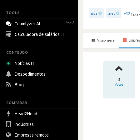
TOOLS
+32
java
.net
Taxa 
Novo!
Teamlyzer AI
Calculadora de salários TI
Visão geral
Empre
CONTEÚDO
Notícias IT
Despedimentos
3
Blog
Votos
COMPARAR
Head2Head
Indústrias
Empresas remote