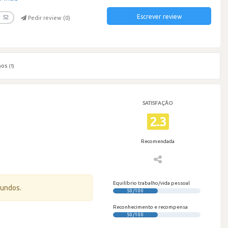
Escrever review
52
Pedir review (
0
)
hos
(1)
SATISFAÇÃO
2.3
Recomendada
Equilíbrio trabalho/vida pessoal
gundos.
50/100
Reconhecimento e recompensa
50/100