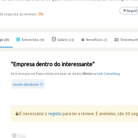
★
Seguir
de resposta às reviews:
0
%
go
Entrevista
Salário
Benefícios
Testemun
(31)
(18)
(23)
(1)
"Empresa dentro do interessante"
há 6 anos por um Especialista em base de dados
Sénior
na
Link Consulting
oracle-database
Erro:
É necessário o
registo
para ler a review. É anónimo, são 30 se