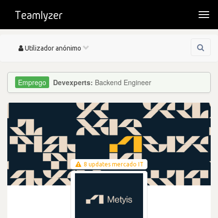
Togg
navi
Toggle
Utilizador anónimo
navigation
Devexperts:
Backend Engineer
8 updates mercado IT