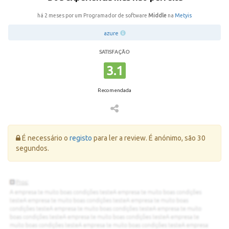
há 2 meses por um Programador de software
Middle
na
Metyis
azure
SATISFAÇÃO
3.1
Recomendada
Erro:
É necessário o
registo
para ler a review. É anónimo, são 30
segundos.