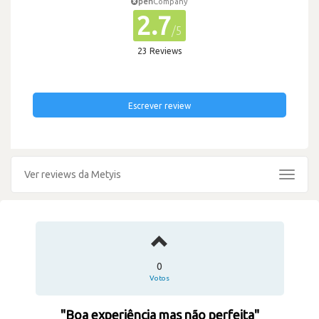
pen
Company
2.7
/5
23 Reviews
Escrever review
Ver reviews da Metyis
Toggle
navigat
0
Votos
"Boa experiência mas não perfeita"