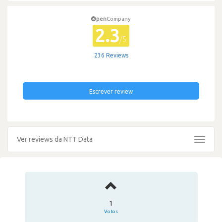
pen
Company
2.3
/5
236 Reviews
Escrever review
Ver reviews da NTT Data
Toggle
navigat
1
Votos