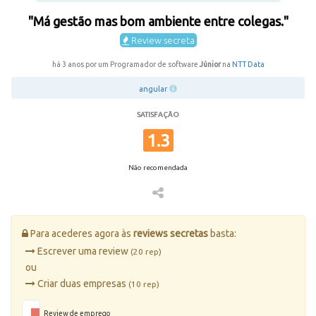
"Má gestão mas bom ambiente entre colegas."
Review secreta
há 3 anos por um Programador de software
Júnior
na
NTT Data
angular
SATISFAÇÃO
1.3
Não recomendada
Para acederes agora às
reviews secretas
basta:
Escrever uma review
(20 rep)
ou
Criar duas empresas
(10 rep)
Review de emprego