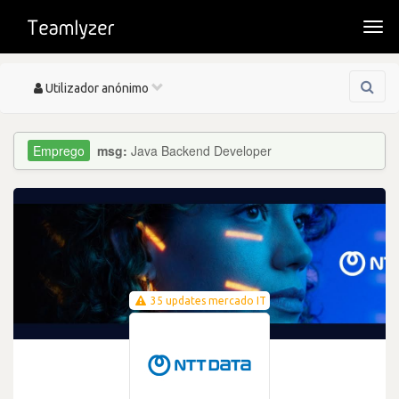
Togg
navi
Toggle
Utilizador anónimo
navigation
msg:
Java Backend Developer
35 updates mercado IT