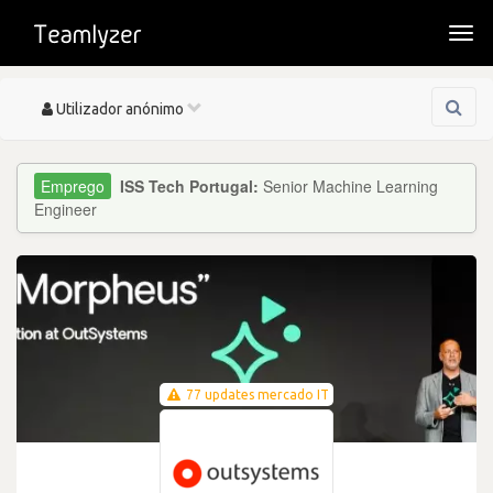
Togg
navi
Toggle
Utilizador anónimo
navigation
ISS Tech Portugal:
Senior Machine Learning
Engineer
77 updates mercado IT