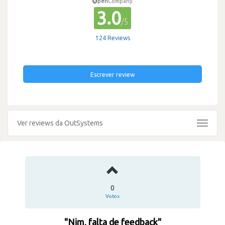
pen
Company
3.0
/5
124 Reviews
Escrever review
Ver reviews da OutSystems
Toggle
navigat
0
Votos
"Nim, falta de feedback"