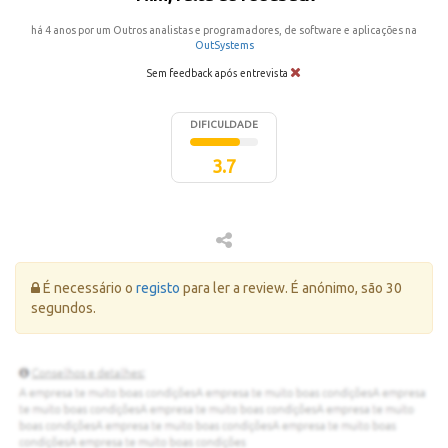
há 4 anos por um Outros analistas e programadores, de software e aplicações na
OutSystems
Sem feedback após entrevista
DIFICULDADE
3.7
Erro:
É necessário o
registo
para ler a review. É anónimo, são 30
segundos.