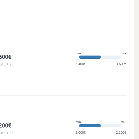
min
max
.600€
3.400€
3.600€
uto + ac
min
max
.200€
2.000€
2.200€
uto + ac