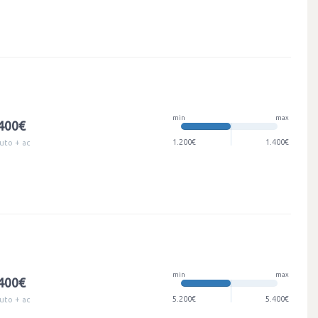
min
max
.400€
1.200€
1.400€
uto + ac
min
max
.400€
5.200€
5.400€
uto + ac