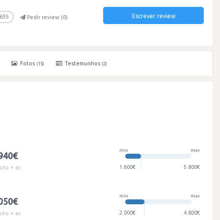
Escrever review
635
Pedir review (
0
)
Fotos
Testemunhos
(15)
(2)
min
max
.940€
1.600€
5.800€
uto + ac
min
max
.050€
2.000€
4.800€
uto + ac