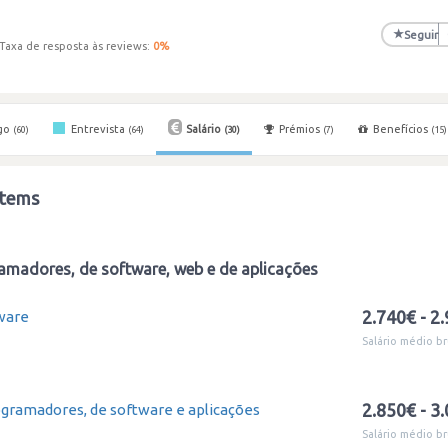
★
Seguir
Taxa de resposta às reviews:
0
%
go
Entrevista
Salário
Prémios
Benefícios
(60)
(64)
(30)
(7)
(15)
stems
amadores, de software, web e de aplicações
2.740€ - 2
ware
Salário médio br
2.850€ - 3
ogramadores, de software e aplicações
Salário médio br