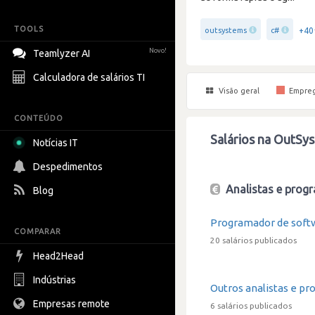
TOOLS
+40
outsystems
c#
Novo!
Teamlyzer AI
Calculadora de salários TI
Visão geral
Empre
CONTEÚDO
Salários na OutSy
Notícias IT
Despedimentos
Analistas e progr
Blog
Programador de soft
COMPARAR
20 salários publicados
Head2Head
Indústrias
Outros analistas e pr
Empresas remote
6 salários publicados