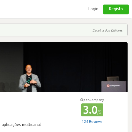
Login
Registo
Escolha dos Editores
pen
Company
3.0
/5
124 Reviews
 aplicações multicanal