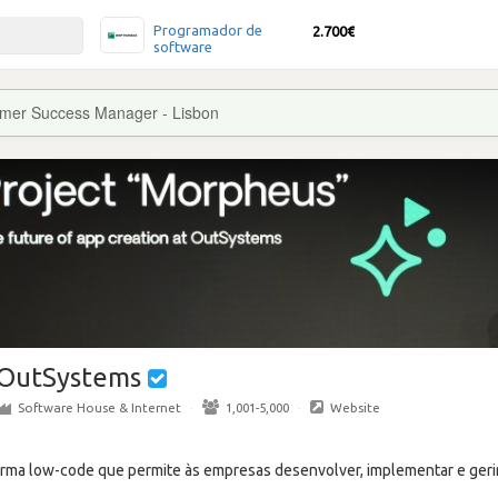
Programador de
2.700€
software
mer Success Manager - Lisbon
OutSystems
Software House & Internet
·
1,001-5,000
·
Website
ma low-code que permite às empresas desenvolver, implementar e gerir