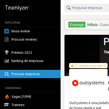
EXPLORAR
HiBob:
Custo
Nova review
Procurar reviews
Prémios 2025
Ranking de empresas
77 updates mercado IT
Procurar empresas
CARREIRAS
Vagas (1099)
OutSystems é uma platafor
Trainees
de forma rápida e ágil.