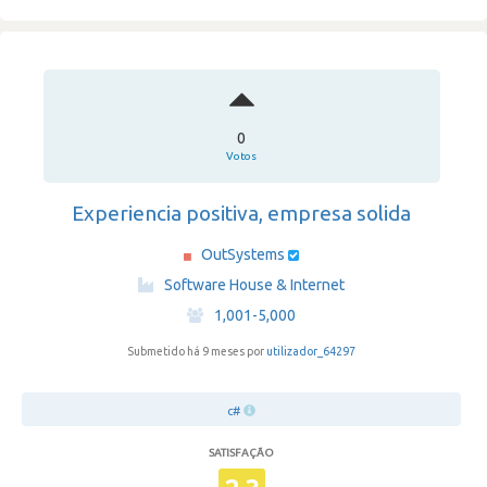
0
Votos
Experiencia positiva, empresa solida
OutSystems
·
Software House & Internet
·
1,001-5,000
Submetido há 9 meses por
utilizador_64297
c#
SATISFAÇÃO