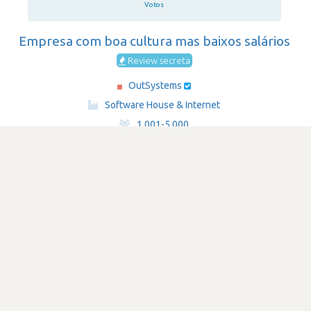
Votos
Empresa com boa cultura mas baixos salários
Review secreta
OutSystems
·
Software House & Internet
·
1,001-5,000
Submetido há 1 ano e 5 meses
por Programador de software
amazon-web-services-aws
asp.net
SATISFAÇÃO
2.9
573 visualizações