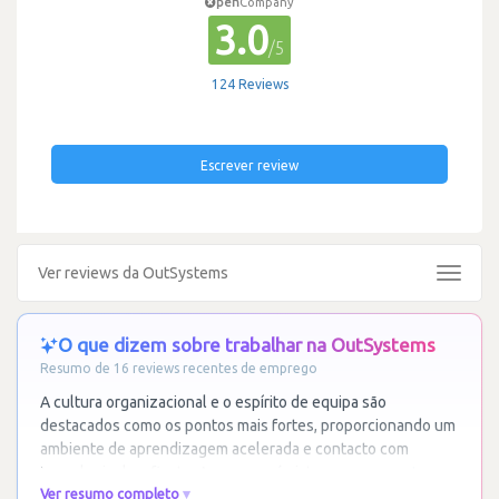
pen
Company
3.0
/5
124 Reviews
Escrever review
Ver reviews da OutSystems
Toggle
navigat
O que dizem sobre trabalhar na OutSystems
Resumo de 16 reviews recentes de emprego
A cultura organizacional e o espírito de equipa são
destacados como os pontos mais fortes, proporcionando um
ambiente de aprendizagem acelerada e contacto com
tecnologia desafiante. A empresa é vista como uma
…
Ler
Ver resumo completo
mais