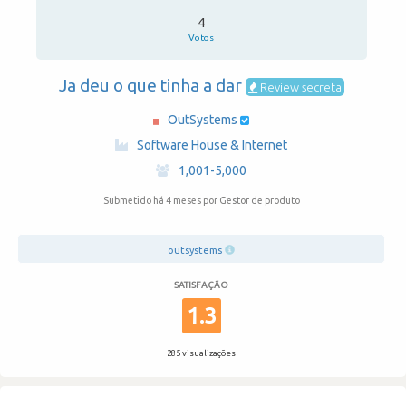
4
Votos
Ja deu o que tinha a dar
Review secreta
OutSystems
·
Software House & Internet
·
1,001-5,000
Submetido há 4 meses
por Gestor de produto
outsystems
SATISFAÇÃO
1.3
285 visualizações