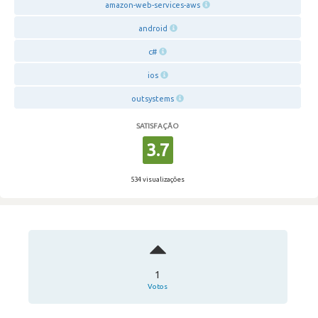
amazon-web-services-aws
android
c#
ios
outsystems
SATISFAÇÃO
3.7
534 visualizações
1
Votos