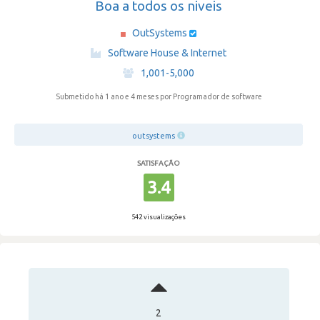
Boa a todos os niveis
OutSystems
·
Software House & Internet
·
1,001-5,000
Submetido há 1 ano e 4 meses
por Programador de software
outsystems
SATISFAÇÃO
3.4
542 visualizações
2