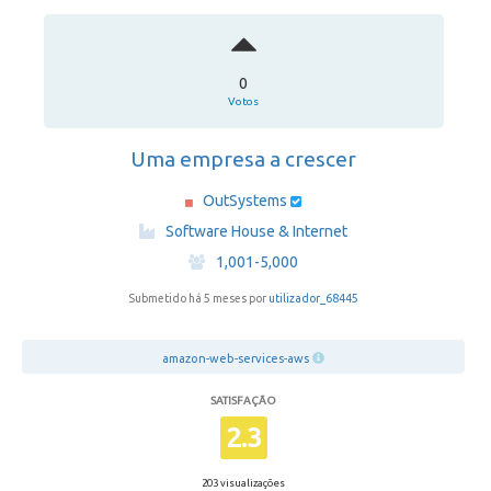
0
Votos
Uma empresa a crescer
OutSystems
·
Software House & Internet
·
1,001-5,000
Submetido há 5 meses por
utilizador_68445
amazon-web-services-aws
SATISFAÇÃO
2.3
203 visualizações