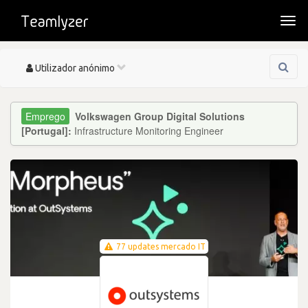
Togg
navi
Toggle
Utilizador anónimo
navigation
Volkswagen Group Digital Solutions
[Portugal]:
Infrastructure Monitoring Engineer
77 updates mercado IT