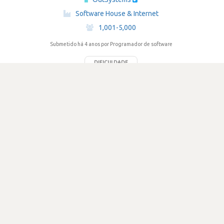
·
Software House & Internet
·
1,001-5,000
Submetido há 4 anos
por Programador de software
DIFICULDADE
2.3
607 visualizações
1
Votos
Entrevista em 3 etapas, boa experiência
Review secreta