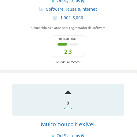
OutSystems
·
Software House & Internet
·
1,001-5,000
Submetido há 3 anos
por Programador de software
DIFICULDADE
2.3
646 visualizações
0
Votos
Muito pouco flexível
OutSystems