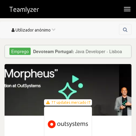
Togg
navi
Toggle
Utilizador anónimo
navigation
Devoteam Portugal:
Java Developer - Lisboa
77 updates mercado IT