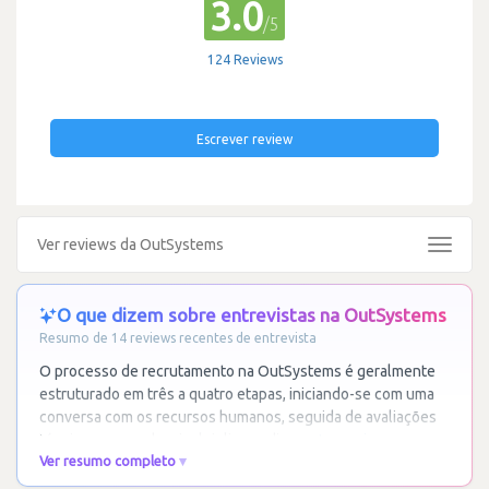
3.0
/5
124 Reviews
Escrever review
Ver reviews da OutSystems
Toggle
navigat
O que dizem sobre entrevistas na OutSystems
Resumo de 14 reviews recentes de entrevista
O processo de recrutamento na OutSystems é geralmente
estruturado em três a quatro etapas, iniciando-se com uma
conversa com os recursos humanos, seguida de avaliações
técnicas que podem incluir live coding,
…
Ler mais
Ver resumo completo