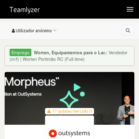
Togg
navi
Toggle
Utilizador anónimo
navigation
Worten, Equipamentos para o Lar.:
Vendedor
(m/f) | Worten Portimão RC (Full-time)
77 updates mercado IT