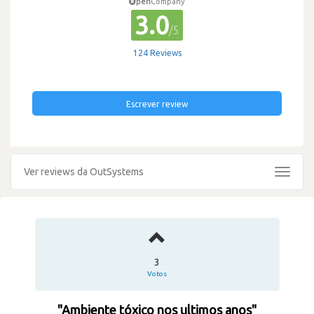
pen
Company
3.0
/5
124 Reviews
Escrever review
Ver reviews da OutSystems
Toggle
navigat
3
Votos
"Ambiente tóxico nos ultimos anos"