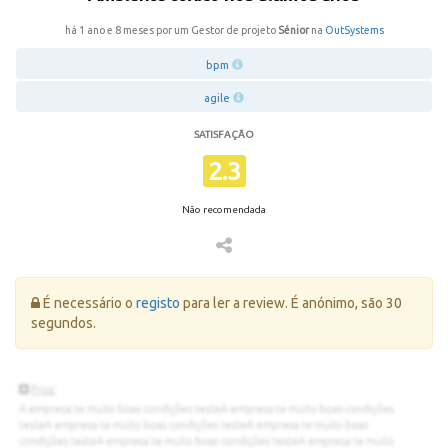
há 1 ano e 8 meses por um Gestor de projeto
Sénior
na
OutSystems
bpm
agile
SATISFAÇÃO
2.3
Não recomendada
Erro:
É necessário o
registo
para ler a review. É anónimo, são 30
segundos.