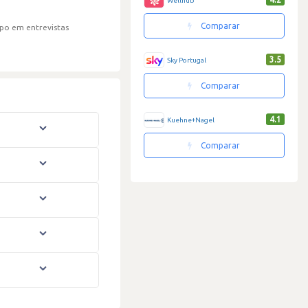
Wellhub
Comparar
po em entrevistas
3.5
Sky Portugal
Comparar
4.1
Kuehne+Nagel
Comparar