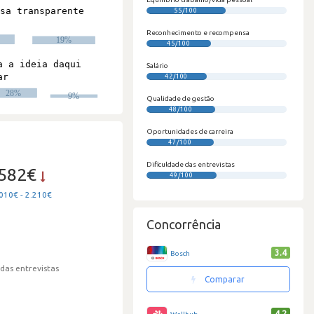
55/100
#
Reconhecimento e recompensa
45/100
Salário
42/100
Qualidade de gestão
48/100
Oportunidades de carreira
47/100
Dificuldade das entrevistas
.582€
49/100
010€ - 2.210€
Concorrência
3.4
Bosch
 das entrevistas
Comparar
4.2