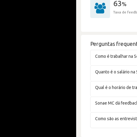
63
%
Taxa de feedb
Perguntas frequen
Como é trabalhar na 
Quanto é o salário n
Qual é o horário de t
Sonae MC dá feedback
Como são as entrevis