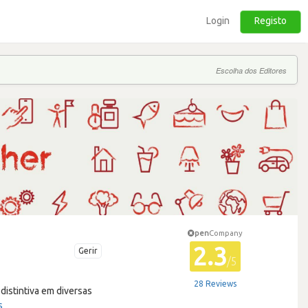
Login
Registo
Escolha dos Editores
pen
Company
2.3
Gerir
/5
28 Reviews
istintiva em diversas
s