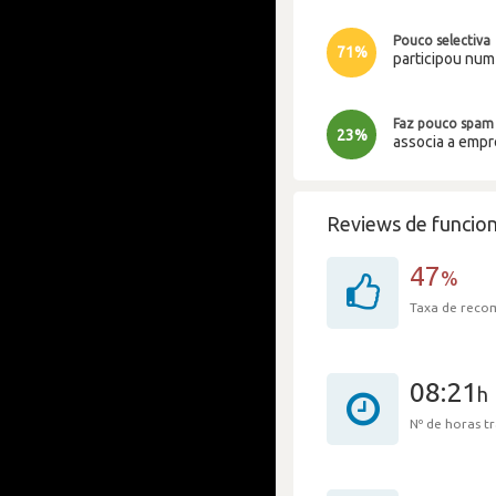
Pouco selectiva
71%
participou nu
Faz pouco spam
23%
associa a emp
Reviews de funcion
47
%
Taxa de rec
08:21
h
Nº de horas 