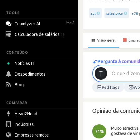
TOOLS
+20
sql
salesforce
Novo!
Teamlyzer AI
Calculadora de salários TI
Visão geral
Empre
CONTEÚDO
Pergunta à comunid
Notícias IT
O
q
u
e
d
i
z
e
m
Despedimentos
Blog
Red flags
Wor
COMPARAR
Opinião da comuni
Head2Head
Indústrias
Muito atractiva
71%
gostava de vir 
Empresas remote