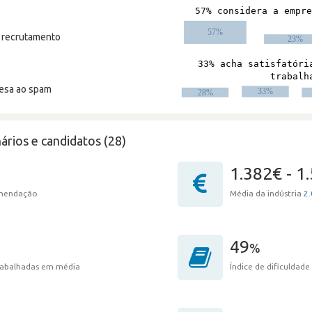
m recrutamento
resa ao spam
ários e candidatos (28)
1.382€ - 1
omendação
Média da indústria
2.
49
%
trabalhadas em média
Índice de dificuldade