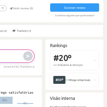
Escrever review
11
Pedir review (
0
)
Conheces alguém que pode avaliar?
hos
Trainees
(2)
(1)
Rankings
powered by Teamlyzer.ai
#
em
I
Visão interna
Equilíbrio trabalho/vida pessoal