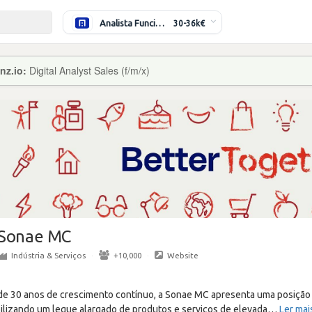
Analista Funcional (Híbrido)
30-36k€
nz.io:
Digital Analyst Sales (f/m/x)
Sonae MC
Indústria & Serviços
·
+10,000
·
Website
de 30 anos de crescimento contínuo, a Sonae MC apresenta uma posição d
bilizando um leque alargado de produtos e serviços de elevada
…
Ler mai