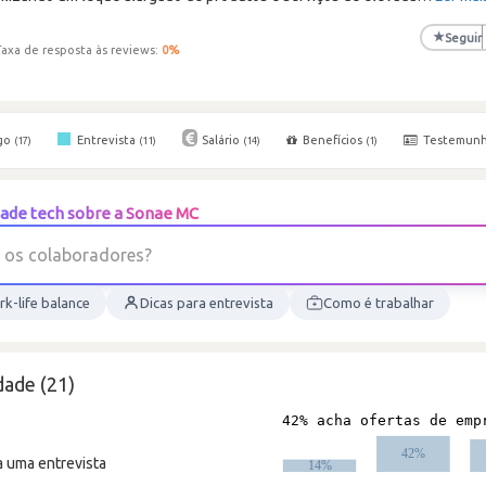
★
Seguir
Taxa de resposta às reviews:
0
%
go
Entrevista
Salário
Benefícios
Testemun
(17)
(11)
(14)
(1)
ade tech sobre a Sonae MC
o
s
c
o
l
a
b
o
r
a
d
o
r
e
s
?
k-life balance
Dicas para entrevista
Como é trabalhar
dade (21)
a uma entrevista