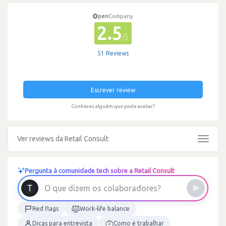
pen
Company
2.5
/5
51 Reviews
Escrever review
Conheces alguém que pode avaliar?
Ver reviews da Retail Consult
Toggle
navigat
Pergunta à comunidade tech sobre a Retail Consult
O
q
u
e
d
i
z
e
m
o
s
c
o
l
a
b
o
r
a
d
o
r
e
s
?
Red flags
Work-life balance
Dicas para entrevista
Como é trabalhar