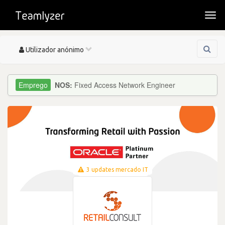
Togg
navi
Toggle
Utilizador anónimo
navigation
NOS:
Fixed Access Network Engineer
3 updates mercado IT