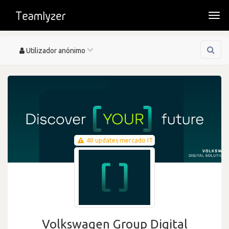
Togg
navi
Toggle
Utilizador anónimo
navigation
40 updates mercado IT
Volkswagen Group Digital