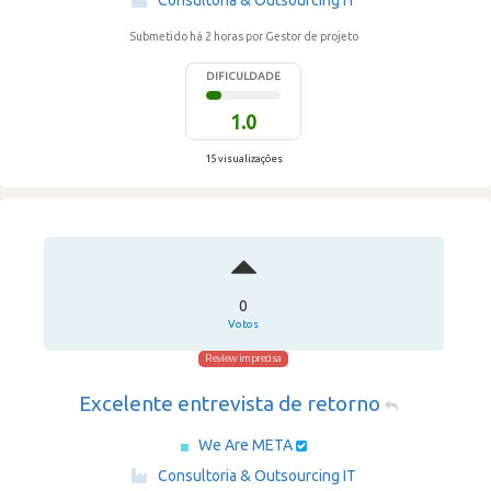
Consultoria & Outsourcing IT
Submetido há 2 horas
por Gestor de projeto
DIFICULDADE
1.0
15 visualizações
0
Votos
Review imprecisa
Excelente entrevista de retorno
We Are META
·
Consultoria & Outsourcing IT