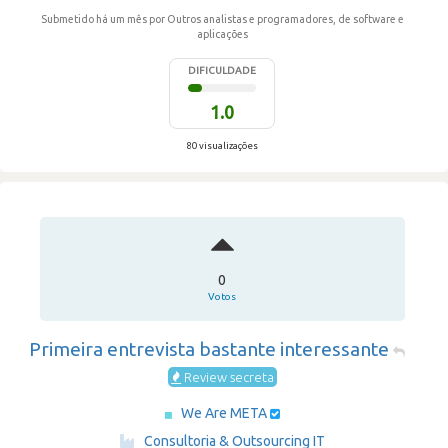
Submetido há um mês
por Outros analistas e programadores, de software e
aplicações
DIFICULDADE
1.0
80 visualizações
0
Votos
Primeira entrevista bastante interessante
Review secreta
We Are META
·
Consultoria & Outsourcing IT