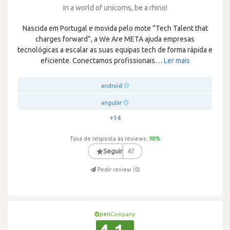
In a world of unicorns, be a rhino!
Nascida em Portugal e movida pelo mote “Tech Talent that
charges forward”, a We Are META ajuda empresas
tecnológicas a escalar as suas equipas tech de forma rápida e
eficiente. Conectamos profissionais
…
Ler mais
android
angular
+14
Taxa de resposta às reviews:
98
%
★
Seguir
47
Pedir review (
0
)
pen
Company