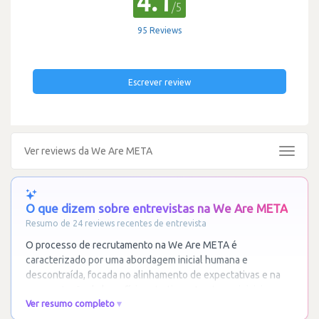
4.1
/5
95 Reviews
Escrever review
Ver reviews da We Are META
Toggle
navigat
O que dizem sobre entrevistas na We Are META
Resumo de 24 reviews recentes de entrevista
O processo de recrutamento na We Are META é
caracterizado por uma abordagem inicial humana e
descontraída, focada no alinhamento de expectativas e na
apresentação de benefícios atrativos. As etapas iniciais
…
Ver resumo completo
Ler mais