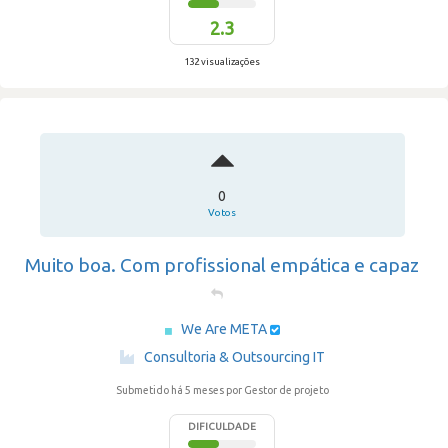
2.3
132 visualizações
0
Votos
Muito boa. Com profissional empática e capaz
We Are META
·
Consultoria & Outsourcing IT
Submetido há 5 meses
por Gestor de projeto
DIFICULDADE