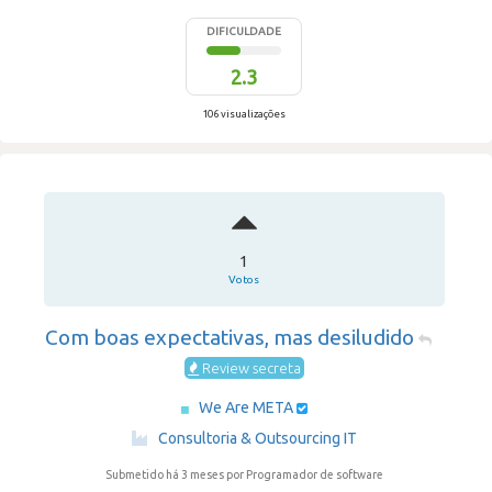
DIFICULDADE
2.3
106 visualizações
1
Votos
Com boas expectativas, mas desiludido
Review secreta
We Are META
·
Consultoria & Outsourcing IT
Submetido há 3 meses
por Programador de software