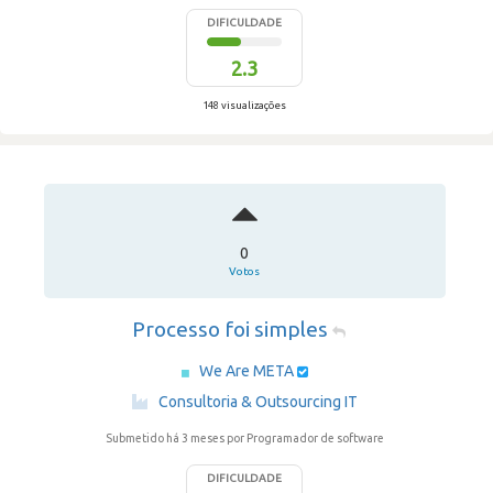
DIFICULDADE
2.3
148 visualizações
0
Votos
Processo foi simples
We Are META
·
Consultoria & Outsourcing IT
Submetido há 3 meses
por Programador de software
DIFICULDADE