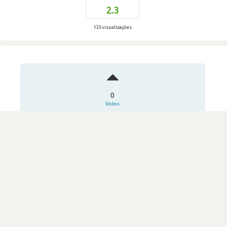
2.3
133 visualizações
0
Votos
Esclarecedora e com ótimas oportunidades
We Are META
·
Consultoria & Outsourcing IT
Submetido há 5 meses por
utilizador_67868
DIFICULDADE
2.3