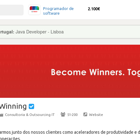
Programador de
2.100€
software
rtugal:
Java Developer - Lisboa
Winning
Consultoria & Outsourcing IT
·
51-200
·
Website
armos junto dos nossos clientes como aceleradores de produtividade e d
 operações.