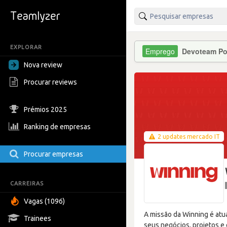
EXPLORAR
Devoteam Po
Nova review
Procurar reviews
Prémios 2025
Ranking de empresas
2 updates mercado IT
Procurar empresas
CARREIRAS
Vagas (1096)
A missão da Winning é atu
Trainees
seus negócios, projetos e