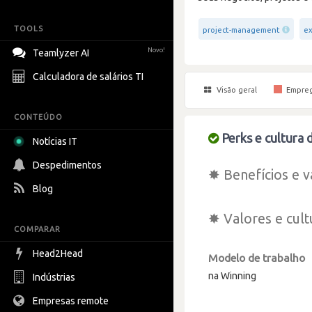
TOOLS
project-management
ex
Novo!
Teamlyzer AI
Calculadora de salários TI
Visão geral
Empre
CONTEÚDO
Perks e cultura 
Notícias IT
Despedimentos
✸ Benefícios e v
Blog
✸ Valores e cult
COMPARAR
Head2Head
Modelo de trabalho
na Winning
Indústrias
Empresas remote