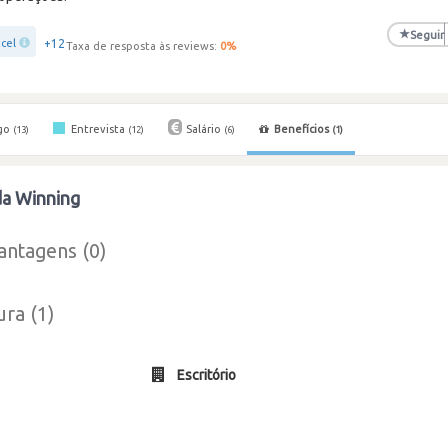
★
Seguir
+12
cel
Taxa de resposta às reviews:
0
%
go
Entrevista
Salário
Benefícios
(13)
(12)
(6)
(1)
da Winning
antagens (0)
ura (1)
Escritório