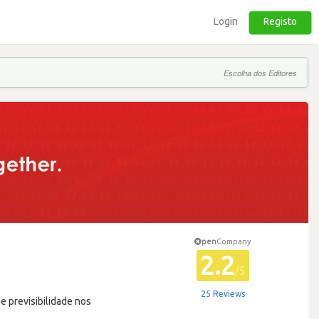
Login
Registo
Escolha dos Editores
pen
Company
2.2
/5
25 Reviews
e previsibilidade nos