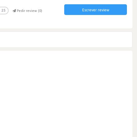
Escrever review
25
Pedir review (
0
)