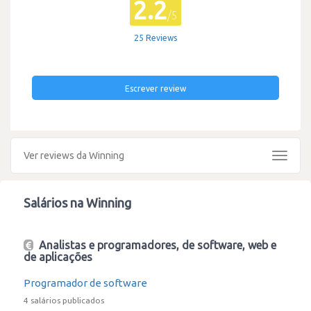
2.2
/5
25 Reviews
Escrever review
Ver reviews da Winning
Toggle
navigat
Salários na Winning
Analistas e programadores, de software, web e
de aplicações
Programador de software
4 salários publicados