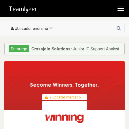
Togg
navi
Toggle
Utilizador anónimo
navigation
Crossjoin Solutions:
Junior IT Support Analyst
2 updates mercado IT