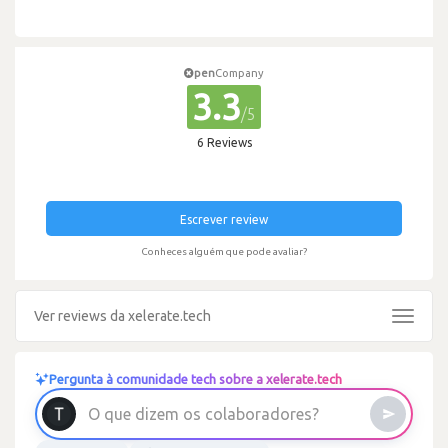
pen
Company
3.3
/5
6 Reviews
Escrever review
Conheces alguém que pode avaliar?
Ver reviews da xelerate.tech
Toggle
navigat
Pergunta à comunidade tech sobre a xelerate.tech
O
q
u
e
d
i
z
e
m
o
s
c
o
l
a
b
o
r
a
d
o
r
e
s
?