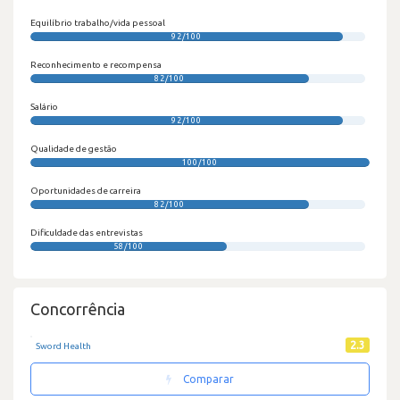
Equilíbrio trabalho/vida pessoal
92/100
Reconhecimento e recompensa
82/100
Salário
92/100
Qualidade de gestão
100/100
Oportunidades de carreira
82/100
Dificuldade das entrevistas
58/100
Concorrência
2.3
Sword Health
Comparar