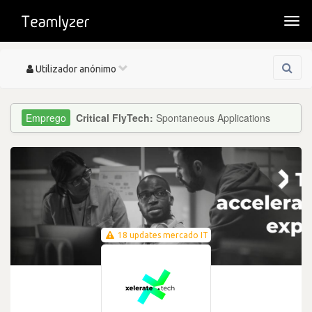
Togg
navi
Toggle
Utilizador anónimo
navigation
Critical FlyTech:
Spontaneous Applications
18 updates mercado IT