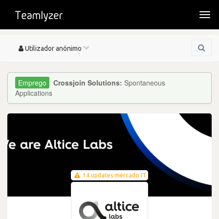
Togg
navi
Toggle
Utilizador anónimo
navigation
Crossjoin Solutions:
Spontaneous
Applications
14 updates mercado IT