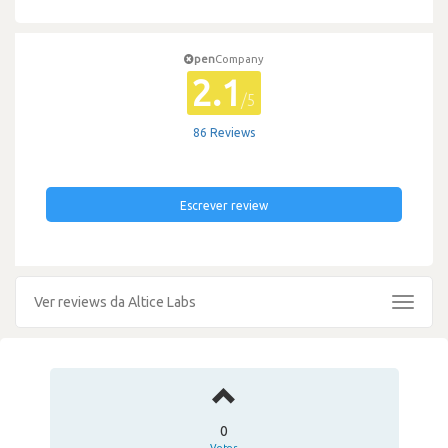
pen
Company
2.1
/5
86 Reviews
Escrever review
Ver reviews da Altice Labs
Toggle
navigat
0
Votos