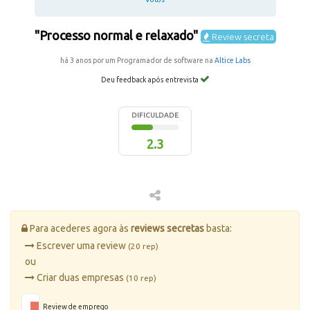
"Processo normal e relaxado"
Review secreta
há 3 anos por um Programador de software na
Altice Labs
Deu feedback após entrevista
DIFICULDADE
2.3
Para acederes agora às
reviews secretas
basta:
Escrever uma review
(20 rep)
ou
Criar duas empresas
(10 rep)
Review de emprego